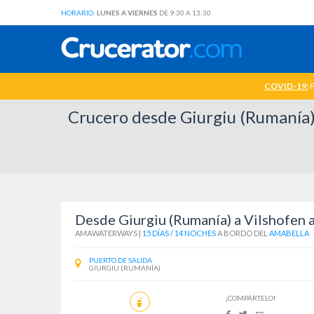
HORARIO:
LUNES A VIERNES
DE 9:30 A 13:30
COVID-19:
P
Crucero desde Giurgiu (Rumanía
Desde Giurgiu (Rumanía) a Vilshofen 
AMAWATERWAYS
|
15 DÍAS / 14 NOCHES
A BORDO DEL
AMABELLA
PUERTO DE SALIDA
GIURGIU (RUMANÍA)
¡COMPÁRTELO!