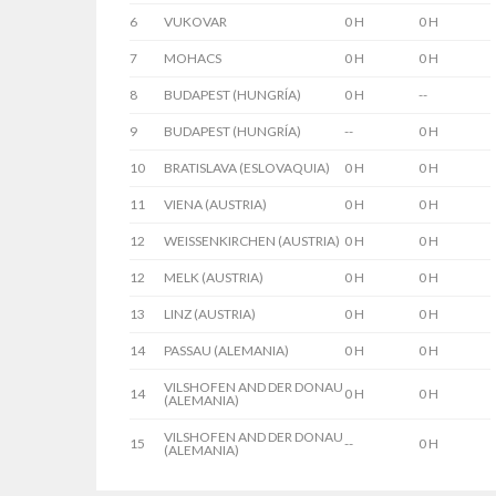
6
VUKOVAR
0 H
0 H
7
MOHACS
0 H
0 H
8
BUDAPEST (HUNGRÍA)
0 H
--
9
BUDAPEST (HUNGRÍA)
--
0 H
10
BRATISLAVA (ESLOVAQUIA)
0 H
0 H
11
VIENA (AUSTRIA)
0 H
0 H
12
WEISSENKIRCHEN (AUSTRIA)
0 H
0 H
12
MELK (AUSTRIA)
0 H
0 H
13
LINZ (AUSTRIA)
0 H
0 H
14
PASSAU (ALEMANIA)
0 H
0 H
VILSHOFEN AND DER DONAU
14
0 H
0 H
(ALEMANIA)
VILSHOFEN AND DER DONAU
15
--
0 H
(ALEMANIA)