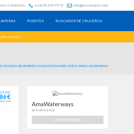
91 279 79 75
info@crucerator.com
INFO Y RESERVAS:
(+34)
AVIERAS
PUERTOS
BUSCADOR DE CRUCEROS
.com. Gracias.
E GIURGIU (RUMANÍA) A VILSHOFEN AND DER DONAU (ALEMANIA)
DESDE
86€
SAS +0€
AmaWaterways
289 CRUCEROS
VER CRUCEROS