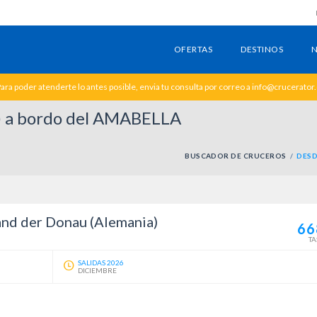
OFERTAS
DESTINOS
N
ara poder atenderte lo antes posible, envia tu consulta por correo a info@crucerator
) a bordo del AMABELLA
BUSCADOR DE CRUCEROS
DESD
and der Donau (Alemania)
66
TA
SALIDAS 2026
DICIEMBRE