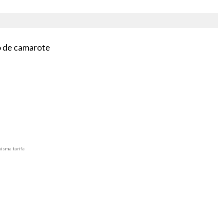
po de camarote
misma tarifa