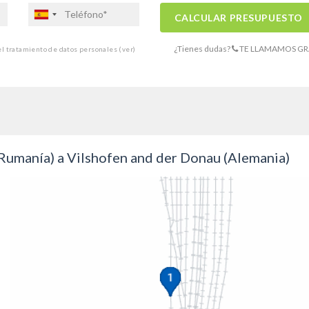
CALCULAR PRESUPUESTO
¿Tienes dudas?
TE LLAMAMOS GR
 el tratamiento de datos personales
(ver)
(Rumanía) a Vilshofen and der Donau (Alemania)