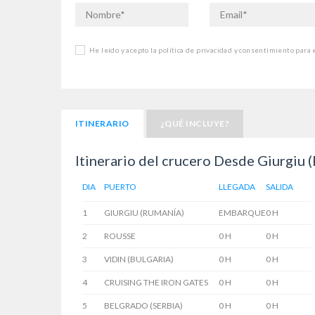
He leído y acepto la política de privacidad y consentimiento para
ITINERARIO
¿QUÉ INCLUYE?
Itinerario del crucero Desde Giurgiu 
DIA
PUERTO
LLEGADA
SALIDA
1
GIURGIU (RUMANÍA)
EMBARQUE
0 H
2
ROUSSE
0 H
0 H
3
VIDIN (BULGARIA)
0 H
0 H
4
CRUISING THE IRON GATES
0 H
0 H
5
BELGRADO (SERBIA)
0 H
0 H