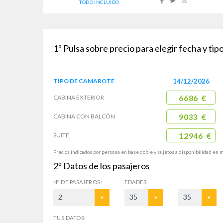
TODO INCLUIDO
1º
Pulsa sobre precio para elegir fecha y ti
TIPO DE
CAMAROTE
14/12/2026
CABINA
EXTERIOR
6686 €
CABINA CON
BALCÓN
9033 €
SUITE
12946 €
Precios indicados por persona en base doble y sujetos a disponibilidad en 
2º
Datos de los pasajeros
Nº DE
PASAJEROS:
EDADES:
2
35
35
TUS DATOS: