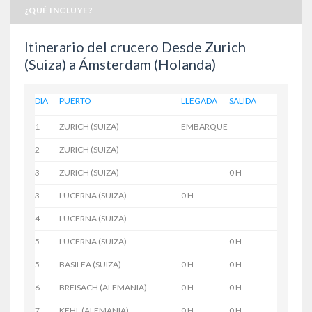
¿QUÉ INCLUYE?
Itinerario del crucero Desde Zurich
(Suiza) a Ámsterdam (Holanda)
DIA
PUERTO
LLEGADA
SALIDA
1
ZURICH (SUIZA)
EMBARQUE
--
2
ZURICH (SUIZA)
--
--
3
ZURICH (SUIZA)
--
0 H
3
LUCERNA (SUIZA)
0 H
--
4
LUCERNA (SUIZA)
--
--
5
LUCERNA (SUIZA)
--
0 H
5
BASILEA (SUIZA)
0 H
0 H
6
BREISACH (ALEMANIA)
0 H
0 H
7
KEHL (ALEMANIA)
0 H
0 H