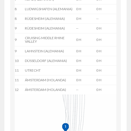
8
LUDWIGSHAFEN (ALEMANIA)
0 H
0 H
8
RÜDESHEIM (ALEMANIA)
0 H
--
9
RÜDESHEIM (ALEMANIA)
--
0 H
CRUISING MIDDLE RHINE
9
0 H
0 H
VALLEY
9
LAHNSTEIN (ALEMANIA)
0 H
0 H
10
DÜSSELDORF (ALEMANIA)
0 H
0 H
11
UTRECHT
0 H
0 H
11
ÁMSTERDAM (HOLANDA)
0 H
0 H
12
ÁMSTERDAM (HOLANDA)
--
0 H