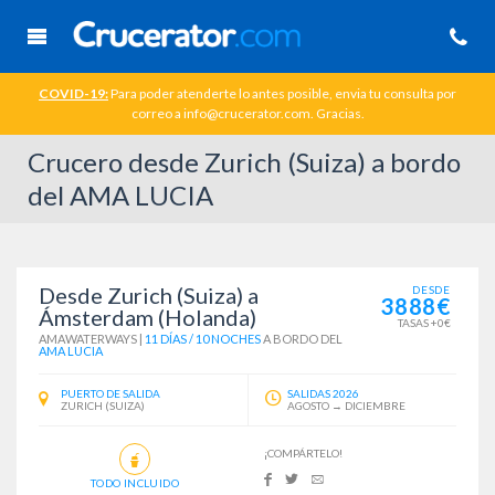
COVID-19:
Para poder atenderte lo antes posible, envia tu consulta por
correo a info@crucerator.com. Gracias.
Crucero desde Zurich (Suiza) a bordo
del AMA LUCIA
Desde Zurich (Suiza) a
DESDE
3888€
Ámsterdam (Holanda)
TASAS +0€
AMAWATERWAYS
|
11 DÍAS / 10 NOCHES
A BORDO DEL
AMA LUCIA
PUERTO DE SALIDA
SALIDAS 2026
ZURICH (SUIZA)
AGOSTO → DICIEMBRE
¡COMPÁRTELO!
TODO INCLUIDO