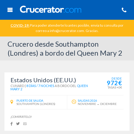
COVID-19:
Para poder atenderte lo antes posible, envia tu consulta por
correo a info@crucerator.com. Gracias.
Crucero desde Southampton
(Londres) a bordo del Queen Mary 2
Estados Unidos (EE.UU.)
DESDE
972€
CUNARD
|
8 DÍAS / 7 NOCHES
A BORDO DEL
QUEEN
TASAS +0€
MARY 2
PUERTO DE SALIDA
SALIDAS 2026
SOUTHAMPTON (LONDRES)
NOVIEMBRE → DICIEMBRE
¡COMPÁRTELO!