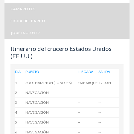
CAMAROTES
FICHA DEL BARCO
¿QUÉ INCLUYE?
Itinerario del crucero Estados Unidos
(EE.UU.)
DIA
PUERTO
LLEGADA
SALIDA
1
SOUTHAMPTON (LONDRES)
EMBARQUE
17:00 H
2
NAVEGACIÓN
--
--
3
NAVEGACIÓN
--
--
4
NAVEGACIÓN
--
--
5
NAVEGACIÓN
--
--
6
NAVEGACIÓN
--
--