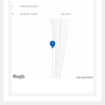
7
NAVEGACIÓN
--
--
8
NUEVA YORK
06:30 H
--