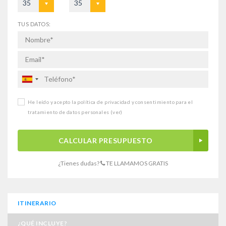
35
35
TUS DATOS:
He leído y acepto la política de privacidad y consentimiento para el
tratamiento de datos personales
(ver)
CALCULAR PRESUPUESTO
¿Tienes dudas?
TE LLAMAMOS GRATIS
ITINERARIO
¿QUÉ INCLUYE?