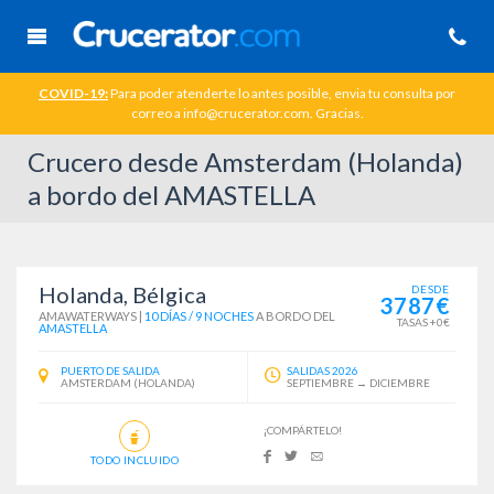
COVID-19:
Para poder atenderte lo antes posible, envia tu consulta por
correo a info@crucerator.com. Gracias.
Crucero desde Amsterdam (Holanda)
a bordo del AMASTELLA
Holanda, Bélgica
DESDE
3787€
AMAWATERWAYS
|
10 DÍAS / 9 NOCHES
A BORDO DEL
TASAS +0€
AMASTELLA
PUERTO DE SALIDA
SALIDAS 2026
AMSTERDAM (HOLANDA)
SEPTIEMBRE → DICIEMBRE
¡COMPÁRTELO!
TODO INCLUIDO