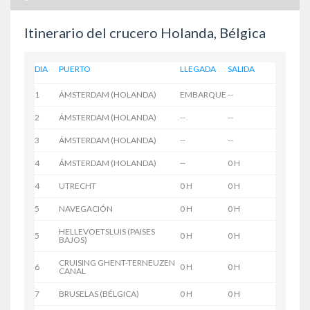
Itinerario del crucero Holanda, Bélgica
DIA
PUERTO
LLEGADA
SALIDA
1
ÁMSTERDAM (HOLANDA)
EMBARQUE
--
2
ÁMSTERDAM (HOLANDA)
--
--
3
ÁMSTERDAM (HOLANDA)
--
--
4
ÁMSTERDAM (HOLANDA)
--
0 H
4
UTRECHT
0 H
0 H
5
NAVEGACIÓN
0 H
0 H
HELLEVOETSLUIS (PAISES
5
0 H
0 H
BAJOS)
CRUISING GHENT-TERNEUZEN
6
0 H
0 H
CANAL
7
BRUSELAS (BÉLGICA)
0 H
0 H