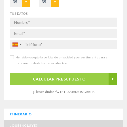
35
35
TUS DATOS:
He leído y acepto la política de privacidad y consentimiento para el
tratamiento de datos personales
(ver)
CALCULAR PRESUPUESTO
¿Tienes dudas?
TE LLAMAMOS GRATIS
ITINERARIO
¿QUÉ INCLUYE?