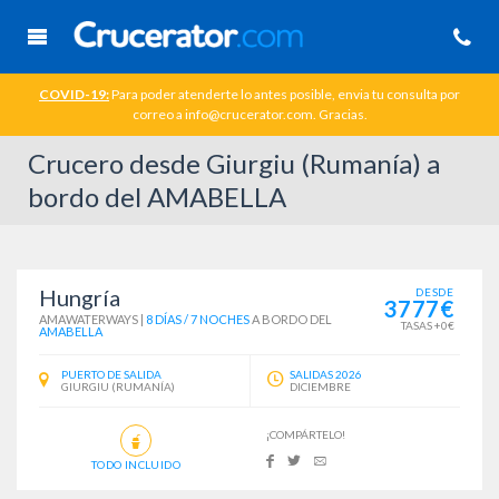
COVID-19:
Para poder atenderte lo antes posible, envia tu consulta por
correo a info@crucerator.com. Gracias.
Crucero desde Giurgiu (Rumanía) a
bordo del AMABELLA
Hungría
DESDE
3777€
AMAWATERWAYS
|
8 DÍAS / 7 NOCHES
A BORDO DEL
TASAS +0€
AMABELLA
PUERTO DE SALIDA
SALIDAS 2026
GIURGIU (RUMANÍA)
DICIEMBRE
¡COMPÁRTELO!
TODO INCLUIDO