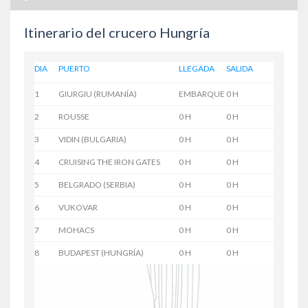
Itinerario del crucero Hungría
DIA
PUERTO
LLEGADA
SALIDA
1
GIURGIU (RUMANÍA)
EMBARQUE
0 H
2
ROUSSE
0 H
0 H
3
VIDIN (BULGARIA)
0 H
0 H
4
CRUISING THE IRON GATES
0 H
0 H
5
BELGRADO (SERBIA)
0 H
0 H
6
VUKOVAR
0 H
0 H
7
MOHACS
0 H
0 H
8
BUDAPEST (HUNGRÍA)
0 H
0 H