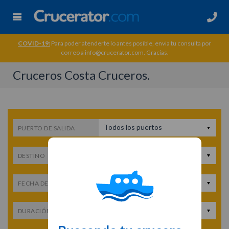
COVID-19:
Para poder atenderte lo antes posible, envia tu consulta por
correo a info@crucerator.com. Gracias.
Cruceros Costa Cruceros.
Todos los puertos
PUERTO DE SALIDA
Todos los destinos
DESTINO
Fecha de salida
FECHA DE SALIDA
Cualquier duración
DURACIÓN