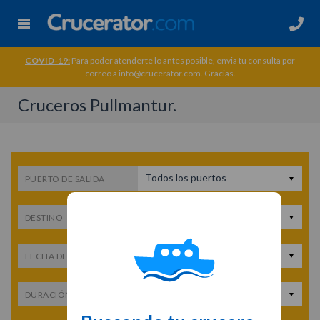
COVID-19:
Para poder atenderte lo antes posible, envia tu consulta por
correo a info@crucerator.com. Gracias.
Cruceros Pullmantur.
Todos los puertos
PUERTO DE SALIDA
Todos los destinos
DESTINO
Fecha de salida
FECHA DE SALIDA
Cualquier duración
DURACIÓN