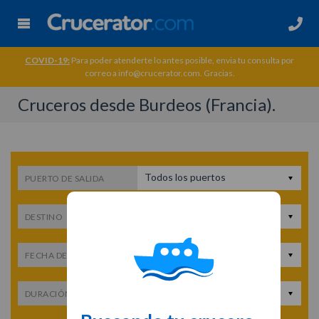
COVID-19:
Para poder atenderte lo antes posible, envia tu consulta por
correo a info@crucerator.com. Gracias.
Cruceros desde Burdeos (Francia).
Todos los puertos
PUERTO DE SALIDA
Todos los destinos
DESTINO
Fecha de salida
FECHA DE SALIDA
Cualquier duración
DURACIÓN