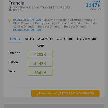
Francia
DESDE
3147
€
AMAWATERWAYS
|
8 DÍAS / 7 NOCHES
A BORDO DEL
TASAS +0€
AMADOLCE
BURDEOS (FRANCIA)
> Libourne (Francia) > Libourne (Francia) >
Blaye (Francia) > Bourg (Francia) > Cussac Fort Médoc (Francia) >
Cadillac (Francia) > Burdeos (Francia) > Burdeos (Francia) >
BURDEOS (FRANCIA)
JUNIO
JULIO
AGOSTO
OCTUBRE
NOVIEMBRE
04/06
Exterior
4202 €
Balcón
5447 €
Suite
6861 €
¿Tienes dudas?
TE LLAMAMOS GRATIS