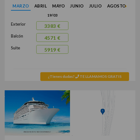
MARZO
ABRIL
MAYO
JUNIO
JULIO
AGOSTO
SEP
19/03
Exterior
3383 €
Balcón
4571 €
Suite
5919 €
¿Tienes dudas?
TE LLAMAMOS GRATIS