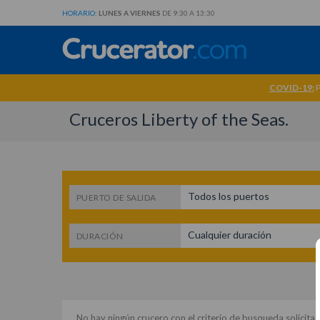
HORARIO:
LUNES A VIERNES
DE 9:30 A 13:30
COVID-19:
P
Cruceros Liberty of the Seas.
Todos los puertos
PUERTO DE SALIDA
Cualquier duración
DURACIÓN
No hay ningún crucero con el criterio de busqueda solicita