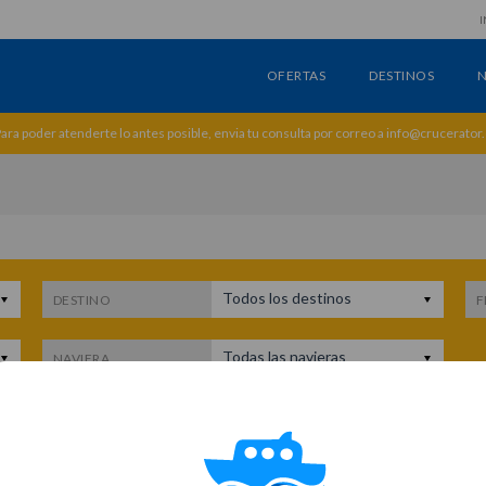
I
OFERTAS
DESTINOS
N
ara poder atenderte lo antes posible, envia tu consulta por correo a info@crucerator
Todos los destinos
DESTINO
F
Todas las navieras
NAVIERA
c
do.