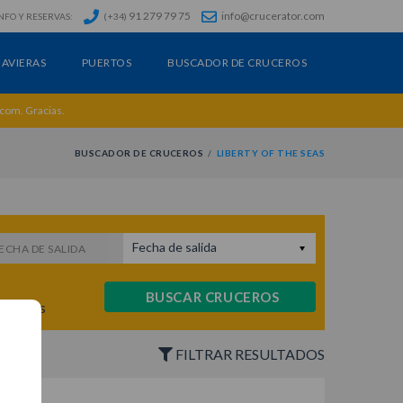
91 279 79 75
info@crucerator.com
NFO Y RESERVAS:
(+34)
AVIERAS
PUERTOS
BUSCADOR DE CRUCEROS
.com. Gracias.
BUSCADOR DE CRUCEROS
LIBERTY OF THE SEAS
Fecha de salida
ECHA DE SALIDA
BUSCAR CRUCEROS
ruceros
FILTRAR RESULTADOS