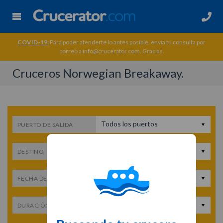
COVID-19:
Para poder atenderte lo antes posible, envia tu consulta por
correo a info@crucerator.com. Gracias.
Cruceros Norwegian Breakaway.
Todos los puertos
PUERTO DE SALIDA
Todos los destinos
DESTINO
Fecha de salida
FECHA DE SALIDA
Cualquier duración
DURACIÓN