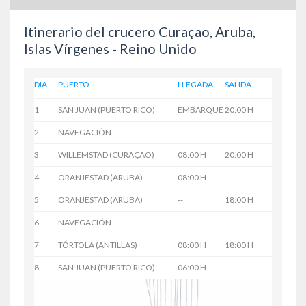
Itinerario del crucero Curaçao, Aruba,
Islas Vírgenes - Reino Unido
DIA
PUERTO
LLEGADA
SALIDA
1
SAN JUAN (PUERTO RICO)
EMBARQUE
20:00 H
2
NAVEGACIÓN
--
--
3
WILLEMSTAD (CURAÇAO)
08:00 H
20:00 H
4
ORANJESTAD (ARUBA)
08:00 H
--
5
ORANJESTAD (ARUBA)
--
18:00 H
6
NAVEGACIÓN
--
--
7
TÓRTOLA (ANTILLAS)
08:00 H
18:00 H
8
SAN JUAN (PUERTO RICO)
06:00 H
--