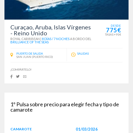
Curaçao, Aruba, Islas Vírgenes
DESDE
775€
- Reino Unido
TASAS +91€
ROYAL CARIBBEAN
|
8 DÍAS / 7 NOCHES
A BORDO DEL
BRILLIANCE OF THE SEAS
PUERTO DE SALIDA
SALIDAS
SAN JUAN (PUERTO RICO)
¡COMPÁRTELO!
1º
Pulsa sobre precio para elegir fecha y tipo de
camarote
CAMAROTE
01/03/2026