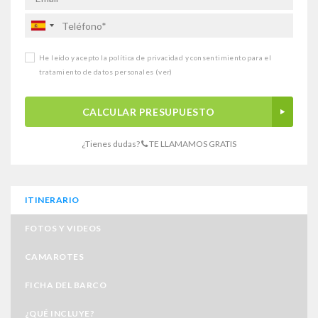
He leído y acepto la política de privacidad y consentimiento para el
tratamiento de datos personales
(ver)
CALCULAR PRESUPUESTO
¿Tienes dudas?
TE LLAMAMOS GRATIS
ITINERARIO
FOTOS Y VIDEOS
CAMAROTES
FICHA DEL BARCO
¿QUÉ INCLUYE?