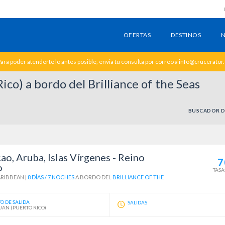
OFERTAS
DESTINOS
N
ara poder atenderte lo antes posible, envia tu consulta por correo a info@crucerator
co) a bordo del Brilliance of the Seas
BUSCADOR D
ao, Aruba, Islas Vírgenes - Reino
7
o
TASA
ARIBBEAN
|
8 DÍAS / 7 NOCHES
A BORDO DEL
BRILLIANCE OF THE
O DE SALIDA
SALIDAS
UAN (PUERTO RICO)