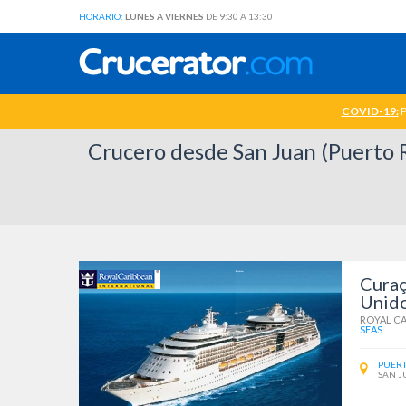
HORARIO:
LUNES A VIERNES
DE 9:30 A 13:30
COVID-19:
P
Crucero desde San Juan (Puerto Ri
Curaç
Unid
ROYAL C
SEAS
PUERT
SAN J