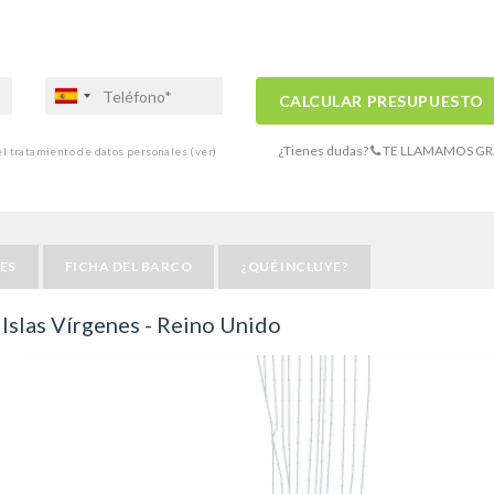
CALCULAR PRESUPUESTO
¿Tienes dudas?
TE LLAMAMOS GR
 el tratamiento de datos personales
(ver)
ES
FICHA DEL BARCO
¿QUÉ INCLUYE?
 Islas Vírgenes - Reino Unido