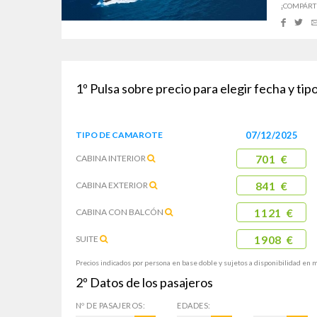
¡COMPÁRT
1º
Pulsa sobre precio para elegir fecha y ti
TIPO DE
CAMAROTE
07/12/2025
CABINA
INTERIOR
701 €
CABINA
EXTERIOR
841 €
CABINA CON
BALCÓN
1121 €
SUITE
1908 €
Precios indicados por persona en base doble y sujetos a disponibilidad en 
2º
Datos de los pasajeros
Nº DE
PASAJEROS:
EDADES: