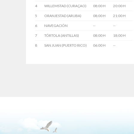
4
WILLEMSTAD (CURAÇAO)
08:00 H
20:00 H
5
ORANJESTAD (ARUBA)
08:00 H
21:00 H
6
NAVEGACIÓN
--
--
7
TÓRTOLA (ANTILLAS)
08:00 H
18:00 H
8
SAN JUAN (PUERTO RICO)
06:00 H
--