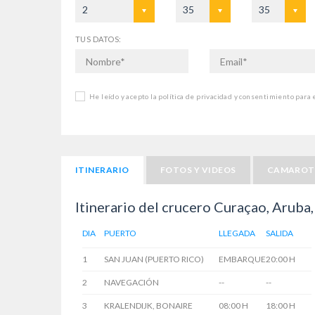
2
35
35
TUS DATOS:
He leído y acepto la política de privacidad y consentimiento para
ITINERARIO
FOTOS Y VIDEOS
CAMAROT
Itinerario del crucero Curaçao, Aruba,
DIA
PUERTO
LLEGADA
SALIDA
1
SAN JUAN (PUERTO RICO)
EMBARQUE
20:00 H
2
NAVEGACIÓN
--
--
3
KRALENDIJK, BONAIRE
08:00 H
18:00 H