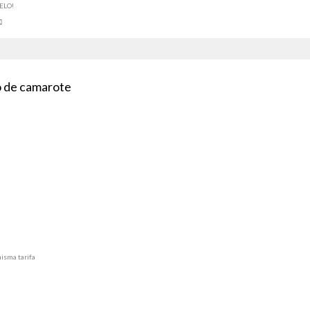
ELO!
po de camarote
misma tarifa