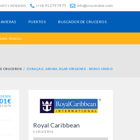
91 279 79 75
info@crucerator.com
INFO Y RESERVAS:
(+34)
AVIERAS
PUERTOS
BUSCADOR DE CRUCEROS
.com. Gracias.
E CRUCEROS
CURAÇAO, ARUBA, ISLAS VÍRGENES - REINO UNIDO
DESDE
01€
S +107€
Royal Caribbean
0 CRUCEROS