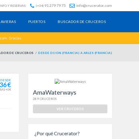
91 279 79 75
info@crucerator.com
INFO Y RESERVAS:
(+34)
AVIERAS
PUERTOS
BUSCADOR DE CRUCEROS
.com. Gracias.
ADOR DE CRUCEROS
DESDE DIJON (FRANCIA) A ARLES (FRANCIA)
DESDE
36€
SAS +0€
AmaWaterways
289 CRUCEROS
VER CRUCEROS
¿Por qué Crucerator?