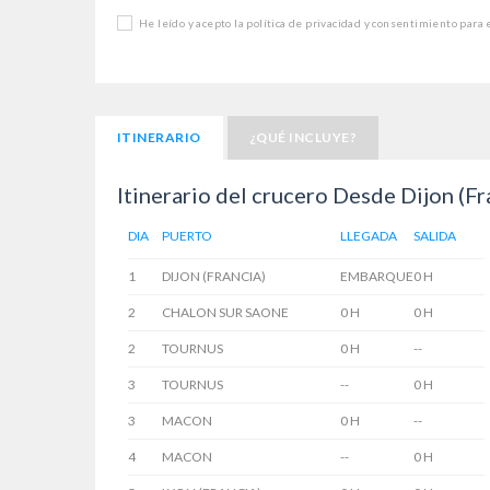
He leído y acepto la política de privacidad y consentimiento para
ITINERARIO
¿QUÉ INCLUYE?
Itinerario del crucero Desde Dijon (Fra
DIA
PUERTO
LLEGADA
SALIDA
1
DIJON (FRANCIA)
EMBARQUE
0 H
2
CHALON SUR SAONE
0 H
0 H
2
TOURNUS
0 H
--
3
TOURNUS
--
0 H
3
MACON
0 H
--
4
MACON
--
0 H