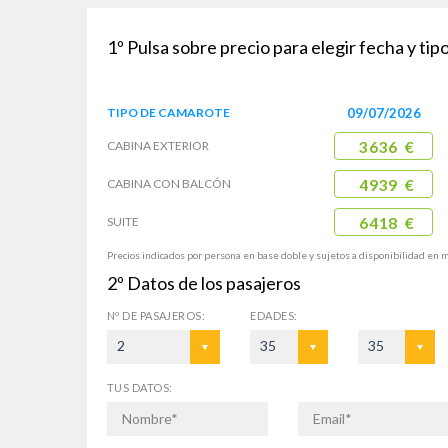
1º
Pulsa sobre precio para elegir fecha y ti
TIPO DE
CAMAROTE
09/07/2026
CABINA
EXTERIOR
3636 €
CABINA CON
BALCÓN
4939 €
SUITE
6418 €
Precios indicados por persona en base doble y sujetos a disponibilidad en 
2º
Datos de los pasajeros
Nº DE
PASAJEROS:
EDADES:
2
35
35
TUS DATOS: