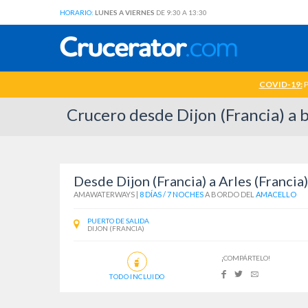
HORARIO:
LUNES A VIERNES
DE 9:30 A 13:30
COVID-19:
P
Crucero desde Dijon (Francia) 
Desde Dijon (Francia) a Arles (Francia)
AMAWATERWAYS
|
8 DÍAS / 7 NOCHES
A BORDO DEL
AMACELLO
PUERTO DE SALIDA
DIJON (FRANCIA)
¡COMPÁRTELO!
TODO INCLUIDO