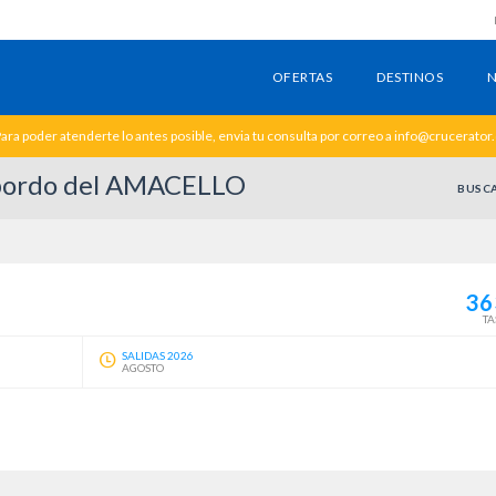
OFERTAS
DESTINOS
N
ara poder atenderte lo antes posible, envia tu consulta por correo a info@crucerator
a bordo del AMACELLO
BUSC
36
TA
SALIDAS 2026
AGOSTO