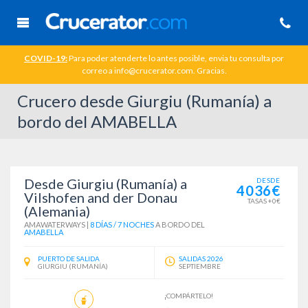
COVID-19:
Para poder atenderte lo antes posible, envia tu consulta por
correo a info@crucerator.com. Gracias.
Crucero desde Giurgiu (Rumanía) a
bordo del AMABELLA
Desde Giurgiu (Rumanía) a
DESDE
4036€
Vilshofen and der Donau
TASAS +0€
(Alemania)
AMAWATERWAYS
|
8 DÍAS / 7 NOCHES
A BORDO DEL
AMABELLA
PUERTO DE SALIDA
SALIDAS 2026
GIURGIU (RUMANÍA)
SEPTIEMBRE
¡COMPÁRTELO!