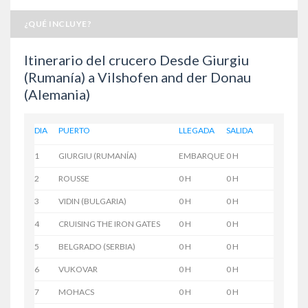
¿QUÉ INCLUYE?
Itinerario del crucero Desde Giurgiu
(Rumanía) a Vilshofen and der Donau
(Alemania)
DIA
PUERTO
LLEGADA
SALIDA
1
GIURGIU (RUMANÍA)
EMBARQUE
0 H
2
ROUSSE
0 H
0 H
3
VIDIN (BULGARIA)
0 H
0 H
4
CRUISING THE IRON GATES
0 H
0 H
5
BELGRADO (SERBIA)
0 H
0 H
6
VUKOVAR
0 H
0 H
7
MOHACS
0 H
0 H