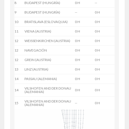
8
BUDAPEST (HUNGRÍA)
0 H
--
9
BUDAPEST (HUNGRÍA)
--
0 H
10
BRATISLAVA (ESLOVAQUIA)
0 H
0 H
11
VIENA (AUSTRIA)
0 H
0 H
12
WEISSENKIRCHEN (AUSTRIA)
0 H
0 H
12
NAVEGACIÓN
0 H
0 H
12
GREIN (AUSTRIA)
0 H
0 H
13
LINZ (AUSTRIA)
0 H
0 H
14
PASSAU (ALEMANIA)
0 H
0 H
VILSHOFEN AND DER DONAU
14
0 H
0 H
(ALEMANIA)
VILSHOFEN AND DER DONAU
15
--
0 H
(ALEMANIA)