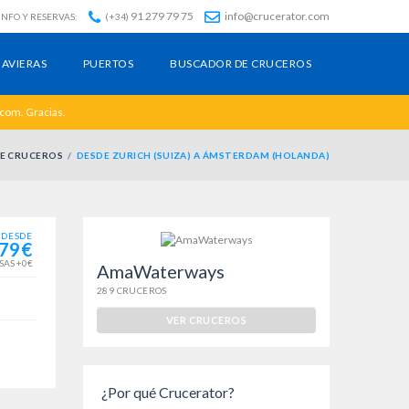
91 279 79 75
info@crucerator.com
INFO Y RESERVAS:
(+34)
AVIERAS
PUERTOS
BUSCADOR DE CRUCEROS
.com. Gracias.
E CRUCEROS
DESDE ZURICH (SUIZA) A ÁMSTERDAM (HOLANDA)
DESDE
79€
SAS +0€
AmaWaterways
289 CRUCEROS
VER CRUCEROS
¿Por qué Crucerator?