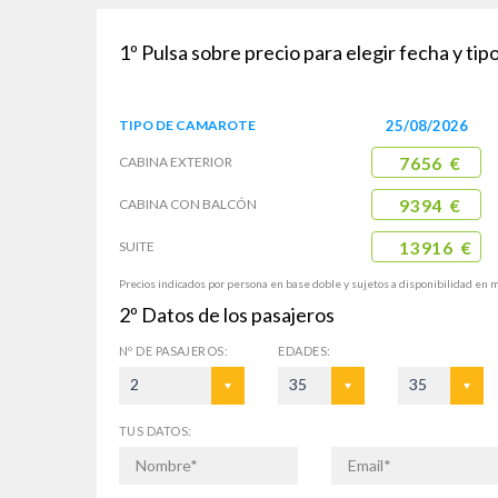
1º
Pulsa sobre precio para elegir fecha y ti
TIPO DE
CAMAROTE
25/08/2026
CABINA
EXTERIOR
7656 €
CABINA CON
BALCÓN
9394 €
SUITE
13916 €
Precios indicados por persona en base doble y sujetos a disponibilidad en 
2º
Datos de los pasajeros
Nº DE
PASAJEROS:
EDADES:
2
35
35
TUS DATOS: