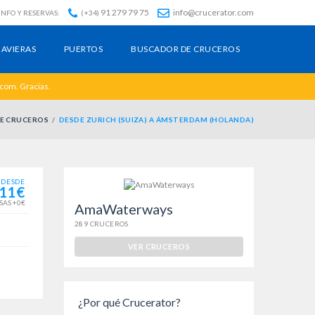
91 279 79 75
info@crucerator.com
INFO Y RESERVAS:
(+34)
AVIERAS
PUERTOS
BUSCADOR DE CRUCEROS
.com. Gracias.
E CRUCEROS
DESDE ZURICH (SUIZA) A ÁMSTERDAM (HOLANDA)
DESDE
11€
SAS +0€
AmaWaterways
289 CRUCEROS
VER CRUCEROS
¿Por qué Crucerator?