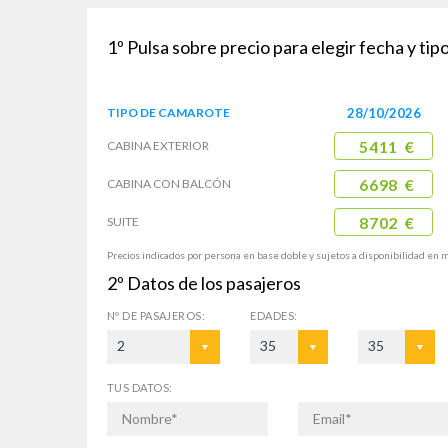
1º
Pulsa sobre precio para elegir fecha y ti
TIPO DE
CAMAROTE
28/10/2026
CABINA
EXTERIOR
5411 €
CABINA CON
BALCÓN
6698 €
SUITE
8702 €
Precios indicados por persona en base doble y sujetos a disponibilidad en 
2º
Datos de los pasajeros
Nº DE
PASAJEROS:
EDADES:
2
35
35
TUS DATOS: