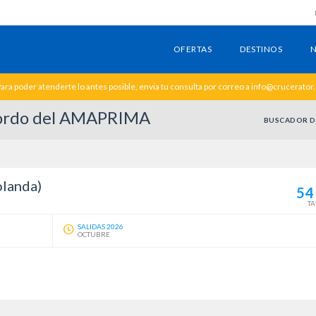
OFERTAS
DESTINOS
N
ara poder atenderte lo antes posible, envia tu consulta por correo a info@crucerator
 bordo del AMAPRIMA
BUSCADOR D
olanda)
54
TA
SALIDAS 2026
OCTUBRE