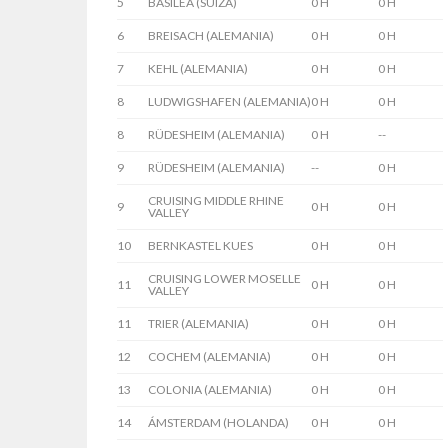
5
BASILEA (SUIZA)
0 H
0 H
6
BREISACH (ALEMANIA)
0 H
0 H
7
KEHL (ALEMANIA)
0 H
0 H
8
LUDWIGSHAFEN (ALEMANIA)
0 H
0 H
8
RÜDESHEIM (ALEMANIA)
0 H
--
9
RÜDESHEIM (ALEMANIA)
--
0 H
CRUISING MIDDLE RHINE
9
0 H
0 H
VALLEY
10
BERNKASTEL KUES
0 H
0 H
CRUISING LOWER MOSELLE
11
0 H
0 H
VALLEY
11
TRIER (ALEMANIA)
0 H
0 H
12
COCHEM (ALEMANIA)
0 H
0 H
13
COLONIA (ALEMANIA)
0 H
0 H
14
ÁMSTERDAM (HOLANDA)
0 H
0 H