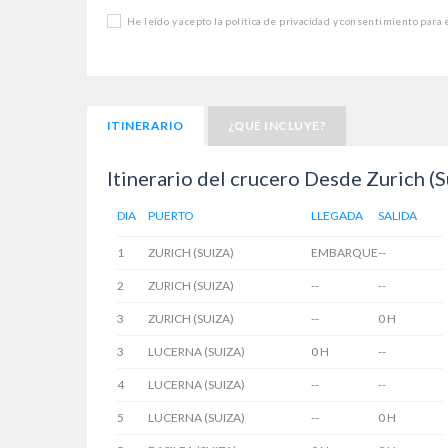
He leído y acepto la política de privacidad y consentimiento para
ITINERARIO
¿QUÉ INCLUYE?
Itinerario del crucero Desde Zurich (
DIA
PUERTO
LLEGADA
SALIDA
1
ZURICH (SUIZA)
EMBARQUE
--
2
ZURICH (SUIZA)
--
--
3
ZURICH (SUIZA)
--
0 H
3
LUCERNA (SUIZA)
0 H
--
4
LUCERNA (SUIZA)
--
--
5
LUCERNA (SUIZA)
--
0 H