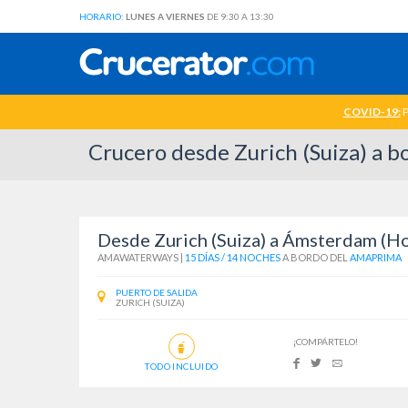
HORARIO:
LUNES A VIERNES
DE 9:30 A 13:30
COVID-19:
P
Crucero desde Zurich (Suiza) a
Desde Zurich (Suiza) a Ámsterdam (H
AMAWATERWAYS
|
15 DÍAS / 14 NOCHES
A BORDO DEL
AMAPRIMA
PUERTO DE SALIDA
ZURICH (SUIZA)
¡COMPÁRTELO!
TODO INCLUIDO