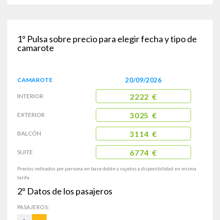
1º
Pulsa sobre precio para elegir fecha y tipo de
camarote
CAMAROTE
20/09/2026
INTERIOR
2222 €
EXTERIOR
3025 €
BALCÓN
3114 €
SUITE
6774 €
Precios indicados por persona en base doble y sujetos a disponibilidad en misma
tarifa
2º
Datos de los pasajeros
PASAJEROS: