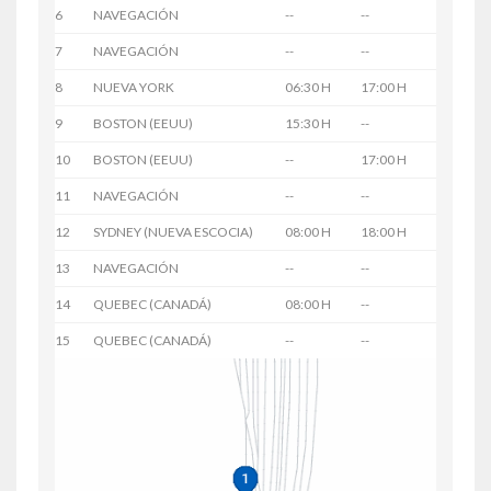
6
NAVEGACIÓN
--
--
7
NAVEGACIÓN
--
--
8
NUEVA YORK
06:30 H
17:00 H
9
BOSTON (EEUU)
15:30 H
--
10
BOSTON (EEUU)
--
17:00 H
11
NAVEGACIÓN
--
--
12
SYDNEY (NUEVA ESCOCIA)
08:00 H
18:00 H
13
NAVEGACIÓN
--
--
14
QUEBEC (CANADÁ)
08:00 H
--
15
QUEBEC (CANADÁ)
--
--