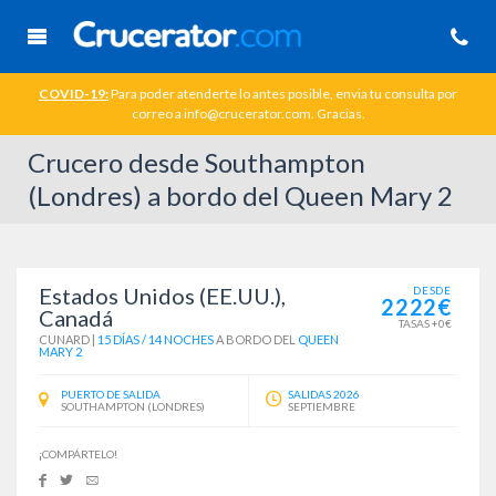
COVID-19:
Para poder atenderte lo antes posible, envia tu consulta por
correo a info@crucerator.com. Gracias.
Crucero desde Southampton
(Londres) a bordo del Queen Mary 2
Estados Unidos (EE.UU.),
DESDE
2222€
Canadá
TASAS +0€
CUNARD
|
15 DÍAS / 14 NOCHES
A BORDO DEL
QUEEN
MARY 2
PUERTO DE SALIDA
SALIDAS 2026
SOUTHAMPTON (LONDRES)
SEPTIEMBRE
¡COMPÁRTELO!