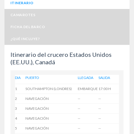
ITINERARIO
CAMAROTES
FICHA DEL BARCO
¿QUÉ INCLUYE?
Itinerario del crucero Estados Unidos
(EE.UU.), Canadá
DIA
PUERTO
LLEGADA
SALIDA
1
SOUTHAMPTON (LONDRES)
EMBARQUE
17:00 H
2
NAVEGACIÓN
--
--
3
NAVEGACIÓN
--
--
4
NAVEGACIÓN
--
--
5
NAVEGACIÓN
--
--