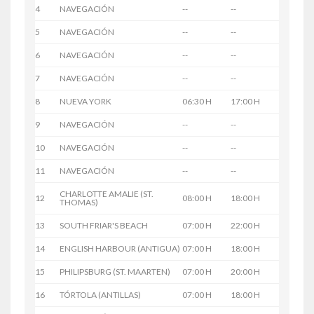
4
NAVEGACIÓN
--
--
5
NAVEGACIÓN
--
--
6
NAVEGACIÓN
--
--
7
NAVEGACIÓN
--
--
8
NUEVA YORK
06:30 H
17:00 H
9
NAVEGACIÓN
--
--
10
NAVEGACIÓN
--
--
11
NAVEGACIÓN
--
--
CHARLOTTE AMALIE (ST.
12
08:00 H
18:00 H
THOMAS)
13
SOUTH FRIAR'S BEACH
07:00 H
22:00 H
14
ENGLISH HARBOUR (ANTIGUA)
07:00 H
18:00 H
15
PHILIPSBURG (ST. MAARTEN)
07:00 H
20:00 H
16
TÓRTOLA (ANTILLAS)
07:00 H
18:00 H