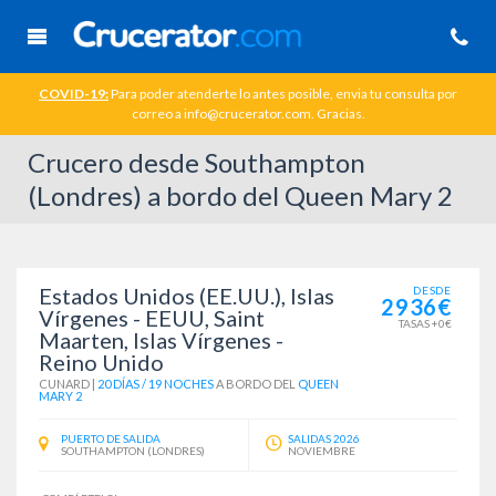
COVID-19:
Para poder atenderte lo antes posible, envia tu consulta por
correo a info@crucerator.com. Gracias.
Crucero desde Southampton
(Londres) a bordo del Queen Mary 2
Estados Unidos (EE.UU.), Islas
DESDE
2936€
Vírgenes - EEUU, Saint
TASAS +0€
Maarten, Islas Vírgenes -
Reino Unido
CUNARD
|
20 DÍAS / 19 NOCHES
A BORDO DEL
QUEEN
MARY 2
PUERTO DE SALIDA
SALIDAS 2026
SOUTHAMPTON (LONDRES)
NOVIEMBRE