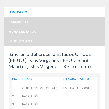
ITINERARIO
CAMAROTES
FICHA DEL BARCO
¿QUÉ INCLUYE?
Itinerario del crucero Estados Unidos
(EE.UU.), Islas Vírgenes - EEUU, Saint
Maarten, Islas Vírgenes - Reino Unido
DIA
PUERTO
LLEGADA
SALIDA
1
SOUTHAMPTON (LONDRES)
EMBARQUE
17:00 H
2
NAVEGACIÓN
--
--
3
NAVEGACIÓN
--
--