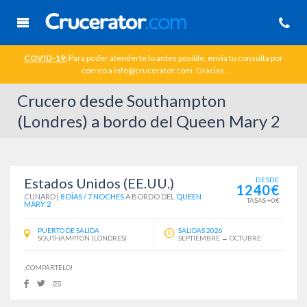
COVID-19:
Para poder atenderte lo antes posible, envia tu consulta por
correo a info@crucerator.com. Gracias.
Crucero desde Southampton
(Londres) a bordo del Queen Mary 2
Estados Unidos (EE.UU.)
DESDE
1240€
CUNARD
|
8 DÍAS / 7 NOCHES
A BORDO DEL
QUEEN
TASAS +0€
MARY 2
PUERTO DE SALIDA
SALIDAS 2026
SOUTHAMPTON (LONDRES)
SEPTIEMBRE → OCTUBRE
¡COMPÁRTELO!