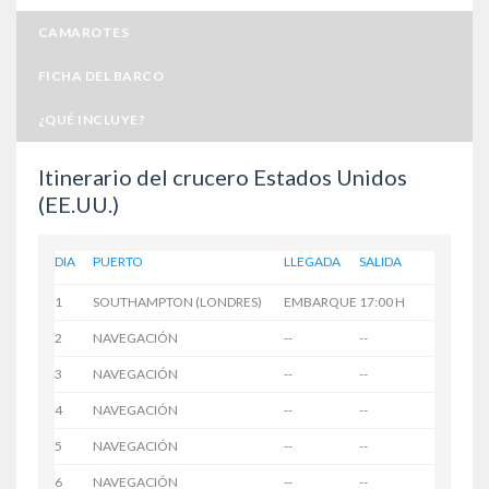
CAMAROTES
FICHA DEL BARCO
¿QUÉ INCLUYE?
Itinerario del crucero Estados Unidos
(EE.UU.)
DIA
PUERTO
LLEGADA
SALIDA
1
SOUTHAMPTON (LONDRES)
EMBARQUE
17:00 H
2
NAVEGACIÓN
--
--
3
NAVEGACIÓN
--
--
4
NAVEGACIÓN
--
--
5
NAVEGACIÓN
--
--
6
NAVEGACIÓN
--
--