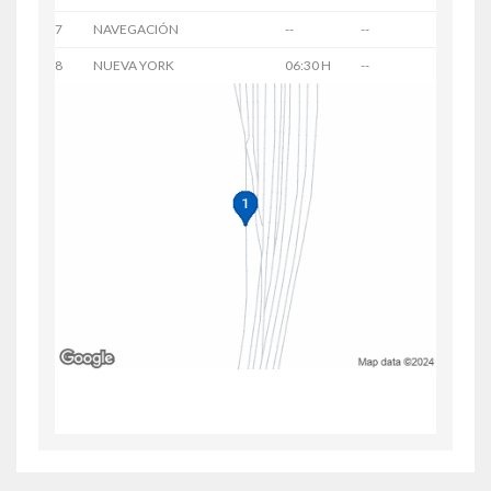
7
NAVEGACIÓN
--
--
8
NUEVA YORK
06:30 H
--