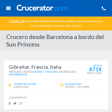
COVID-19:
Para poder atenderte lo antes posible, envia tu consulta por
correo a info@crucerator.com. Gracias.
Crucero desde Barcelona a bordo del
Sun Princess
Gibraltar, Francia, Italia
DESDE
871€
PRINCESS CRUISES
|
8 DÍAS / 7 NOCHES
A BORDO DEL
TASAS +266€
SUN PRINCESS
PUERTO DE SALIDA
SALIDAS 2026
BARCELONA
AGOSTO → OCTUBRE
¡COMPÁRTELO!