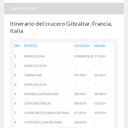
¿QUÉ INCLUYE?
Itinerario del crucero Gibraltar, Francia,
Italia
DIA
PUERTO
LLEGADA
SALIDA
1
BARCELONA
EMBARQUE
17:00 H
2
NAVEGACIÓN
--
--
3
GIBRALTAR
07:00 H
16:00 H
4
NAVEGACIÓN
--
--
5
MARSELLA (FRANCIA)
08:00 H
18:00 H
6
GÉNOVA (ITALIA)
08:00 H
20:00 H
7
LA SPEZIA (FLORENCIA/PISA)
07:00 H
19:00 H
8
CIVITAVECCHIA (ROMA)
06:00 H
--