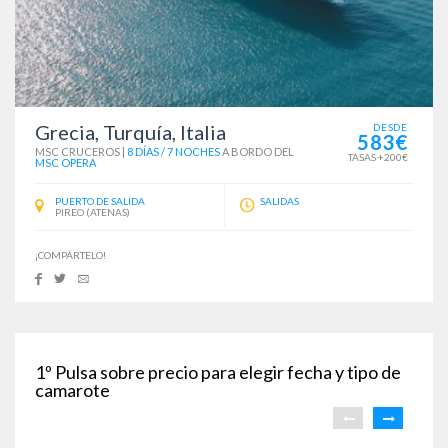
Grecia, Turquía, Italia
DESDE
583€
MSC CRUCEROS
|
8 DÍAS / 7 NOCHES
A BORDO DEL
TASAS +200€
MSC OPERA
PUERTO DE SALIDA
SALIDAS
PIREO (ATENAS)
¡COMPÁRTELO!
1º
Pulsa sobre precio para elegir fecha y tipo de
camarote