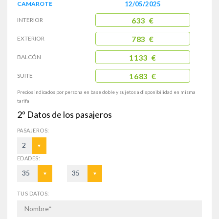
CAMAROTE
12/05/2025
INTERIOR
633 €
EXTERIOR
783 €
BALCÓN
1133 €
SUITE
1683 €
Precios indicados por persona en base doble y sujetos a disponibilidad en misma
tarifa
2º
Datos de los pasajeros
PASAJEROS:
2
EDADES:
35
35
TUS DATOS: