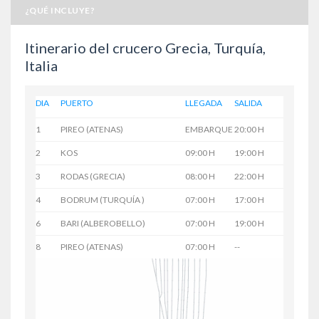
¿QUÉ INCLUYE?
Itinerario del crucero Grecia, Turquía,
Italia
DIA
PUERTO
LLEGADA
SALIDA
1
PIREO (ATENAS)
EMBARQUE
20:00 H
2
KOS
09:00 H
19:00 H
3
RODAS (GRECIA)
08:00 H
22:00 H
4
BODRUM (TURQUÍA )
07:00 H
17:00 H
6
BARI (ALBEROBELLO)
07:00 H
19:00 H
8
PIREO (ATENAS)
07:00 H
--