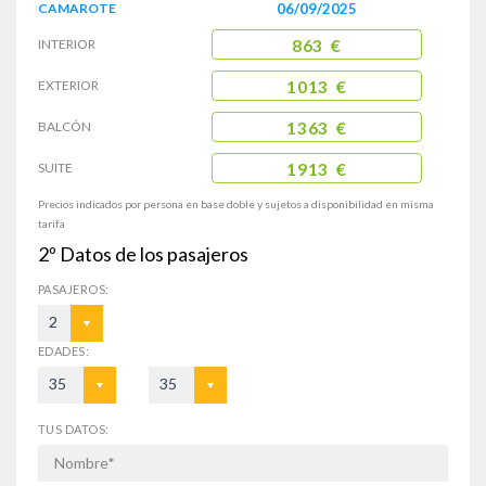
CAMAROTE
06/09/2025
INTERIOR
863 €
EXTERIOR
1013 €
BALCÓN
1363 €
SUITE
1913 €
Precios indicados por persona en base doble y sujetos a disponibilidad en misma
tarifa
2º
Datos de los pasajeros
PASAJEROS:
2
EDADES:
35
35
TUS DATOS: