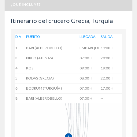
¿QUÉ INCLUYE?
Itinerario del crucero Grecia, Turquía
DIA
PUERTO
LLEGADA
SALIDA
1
BARI (ALBEROBELLO)
EMBARQUE
19:00 H
3
PIREO (ATENAS)
07:00 H
20:00 H
4
KOS
09:00 H
19:00 H
5
RODAS (GRECIA)
08:00 H
22:00 H
6
BODRUM (TURQUÍA )
07:00 H
17:00 H
8
BARI (ALBEROBELLO)
07:00 H
--