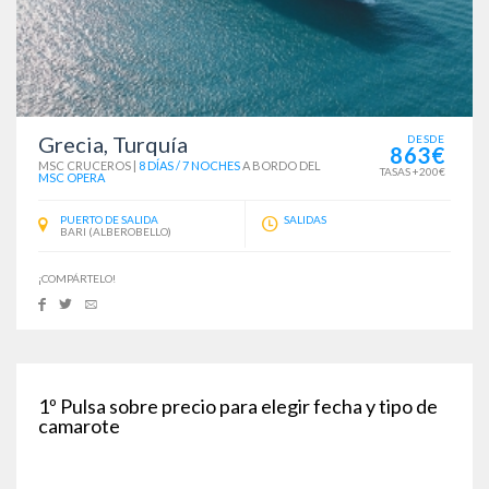
Grecia, Turquía
DESDE
863€
MSC CRUCEROS
|
8 DÍAS / 7 NOCHES
A BORDO DEL
TASAS +200€
MSC OPERA
PUERTO DE SALIDA
SALIDAS
BARI (ALBEROBELLO)
¡COMPÁRTELO!
1º
Pulsa sobre precio para elegir fecha y tipo de
camarote