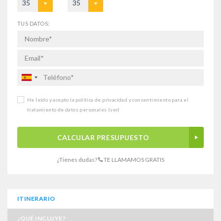
35
35
TUS DATOS:
He leído y acepto la política de privacidad y consentimiento para el
tratamiento de datos personales
(ver)
CALCULAR PRESUPUESTO
¿Tienes dudas?
TE LLAMAMOS GRATIS
ITINERARIO
¿QUÉ INCLUYE?