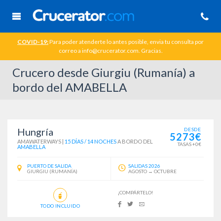
COVID-19:
Para poder atenderte lo antes posible, envia tu consulta por
correo a info@crucerator.com. Gracias.
Crucero desde Giurgiu (Rumanía) a
bordo del AMABELLA
Hungría
DESDE
5273€
AMAWATERWAYS
|
15 DÍAS / 14 NOCHES
A BORDO DEL
TASAS +0€
AMABELLA
PUERTO DE SALIDA
SALIDAS 2026
GIURGIU (RUMANÍA)
AGOSTO → OCTUBRE
¡COMPÁRTELO!
TODO INCLUIDO