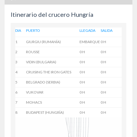
Itinerario del crucero Hungría
DIA
PUERTO
LLEGADA
SALIDA
1
GIURGIU (RUMANÍA)
EMBARQUE
0 H
2
ROUSSE
0 H
0 H
3
VIDIN (BULGARIA)
0 H
0 H
4
CRUISING THE IRON GATES
0 H
0 H
5
BELGRADO (SERBIA)
0 H
0 H
6
VUKOVAR
0 H
0 H
7
MOHACS
0 H
0 H
8
BUDAPEST (HUNGRÍA)
0 H
0 H