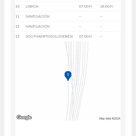
10
LISBOA
07:00 H
18:00 H
11
NAVEGACIÓN
--
--
12
NAVEGACIÓN
--
--
13
SOUTHAMPTON (LONDRES)
07:00 H
--