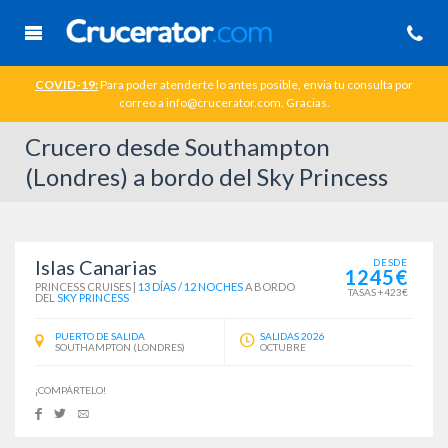
COVID-19:
Para poder atenderte lo antes posible, envia tu consulta por
correo a info@crucerator.com. Gracias.
Crucero desde Southampton
(Londres) a bordo del Sky Princess
Islas Canarias
DESDE
1245€
PRINCESS CRUISES
|
13 DÍAS / 12 NOCHES
A BORDO
TASAS +423€
DEL
SKY PRINCESS
PUERTO DE SALIDA
SALIDAS 2026
SOUTHAMPTON (LONDRES)
OCTUBRE
¡COMPÁRTELO!