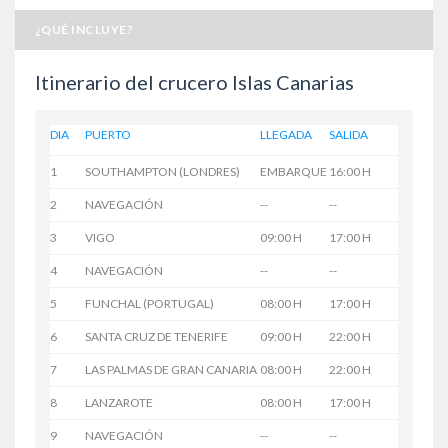
¿QUÉ INCLUYE?
Itinerario del crucero Islas Canarias
DIA
PUERTO
LLEGADA
SALIDA
1
SOUTHAMPTON (LONDRES)
EMBARQUE
16:00 H
2
NAVEGACIÓN
--
--
3
VIGO
09:00 H
17:00 H
4
NAVEGACIÓN
--
--
5
FUNCHAL (PORTUGAL)
08:00 H
17:00 H
6
SANTA CRUZ DE TENERIFE
09:00 H
22:00 H
7
LAS PALMAS DE GRAN CANARIA
08:00 H
22:00 H
8
LANZAROTE
08:00 H
17:00 H
9
NAVEGACIÓN
--
--