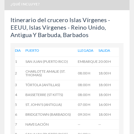
¿QUÉ INCLUYE?
Itinerario del crucero Islas Vírgenes -
EEUU, Islas Vírgenes - Reino Unido,
Antigua Y Barbuda, Barbados
DIA
PUERTO
LLEGADA
SALIDA
1
SAN JUAN (PUERTO RICO)
EMBARQUE
20:00 H
CHARLOTTE AMALIE (ST.
2
08:00 H
18:00 H
THOMAS)
3
TÓRTOLA (ANTILLAS)
08:00 H
18:00 H
4
BASSETERRE (ST KITTS)
08:00 H
18:00 H
5
ST. JOHN'S (ANTIGUA)
07:00 H
16:00 H
6
BRIDGETOWN (BARBADOS)
09:30 H
18:00 H
7
NAVEGACIÓN
--
--