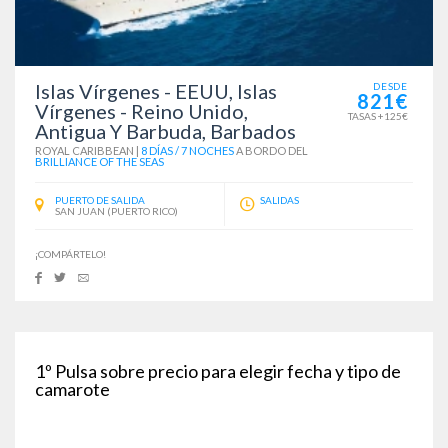
Islas Vírgenes - EEUU, Islas
DESDE
821€
Vírgenes - Reino Unido,
TASAS +125€
Antigua Y Barbuda, Barbados
ROYAL CARIBBEAN
|
8 DÍAS / 7 NOCHES
A BORDO DEL
BRILLIANCE OF THE SEAS
PUERTO DE SALIDA
SALIDAS
SAN JUAN (PUERTO RICO)
¡COMPÁRTELO!
1º
Pulsa sobre precio para elegir fecha y tipo de
camarote