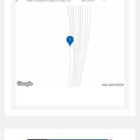
8
SAN JUAN (PUERTO RICO)
06:00 H
--