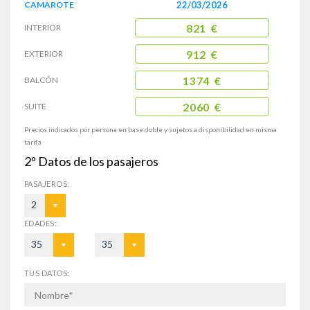
CAMAROTE
22/03/2026
INTERIOR
821 €
EXTERIOR
912 €
BALCÓN
1374 €
SUITE
2060 €
Precios indicados por persona en base doble y sujetos a disponibilidad en misma
tarifa
2º
Datos de los pasajeros
PASAJEROS:
2
EDADES:
35
35
TUS DATOS: