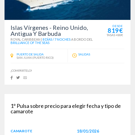
Islas Vírgenes - Reino Unido,
DESDE
819€
Antigua Y Barbuda
TASAS +88€
ROYAL CARIBBEAN
|
8 DÍAS / 7 NOCHES
A BORDO DEL
BRILLIANCE OF THE SEAS
PUERTO DE SALIDA
SALIDAS
SAN JUAN (PUERTO RICO)
¡COMPÁRTELO!
1º
Pulsa sobre precio para elegir fecha y tipo de
camarote
CAMAROTE
18/01/2026