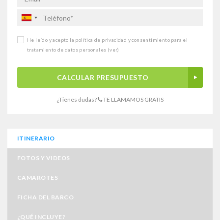
He leído y acepto la política de privacidad y consentimiento para el
tratamiento de datos personales
(ver)
CALCULAR PRESUPUESTO
¿Tienes dudas?
TE LLAMAMOS GRATIS
ITINERARIO
FOTOS Y VIDEOS
CAMAROTES
FICHA DEL BARCO
¿QUÉ INCLUYE?