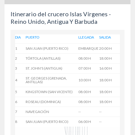
Itinerario del crucero Islas Vírgenes -
Reino Unido, Antigua Y Barbuda
DIA
PUERTO
LLEGADA
SALIDA
1
SAN JUAN (PUERTO RICO)
EMBARQUE
20:00 H
2
TÓRTOLA (ANTILLAS)
08:00 H
18:00 H
3
ST. JOHN'S (ANTIGUA)
07:00 H
16:00 H
ST. GEORGES (GRENADA,
4
10:00 H
18:00 H
ANTILLAS)
5
KINGSTOWN (SAN VICENTE)
08:00 H
18:00 H
6
ROSEAU (DOMINICA)
08:00 H
18:00 H
7
NAVEGACIÓN
--
--
8
SAN JUAN (PUERTO RICO)
06:00 H
--