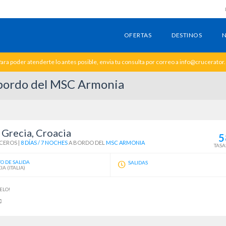
OFERTAS
DESTINOS
N
ara poder atenderte lo antes posible, envia tu consulta por correo a info@crucerator
a bordo del MSC Armonia
, Grecia, Croacia
5
CEROS
|
8 DÍAS / 7 NOCHES
A BORDO DEL
MSC ARMONIA
TASA
O DE SALIDA
SALIDAS
A (ITALIA)
ELO!