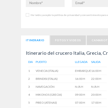
He leído y acepto la política de privacidad y consentimiento para
ITINERARIO
FOTOS Y VIDEOS
CAMAROT
Itinerario del crucero Italia, Grecia, C
DIA
PUERTO
LLEGADA
SALIDA
1
VENECIA (ITALIA)
EMBARQUE
16:00 H
2
BRINDISI (ITALIA)
16:00 H
22:00 H
3
NAVEGACIÓN
N:/A H
N:/A H
4
MIKONOS (GRECIA)
09:00 H
20:00 H
5
PIREO (ATENAS)
07:00 H
17:00 H