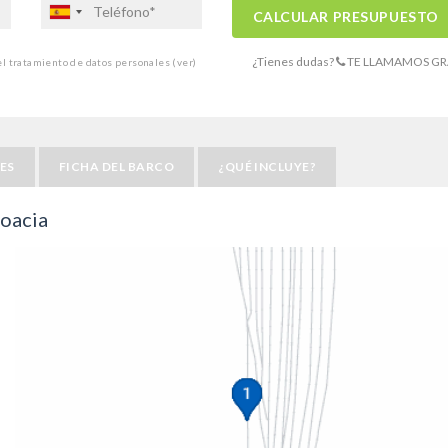
CALCULAR PRESUPUESTO
¿Tienes dudas?
TE LLAMAMOS GR
 el tratamiento de datos personales
(ver)
ES
FICHA DEL BARCO
¿QUÉ INCLUYE?
roacia