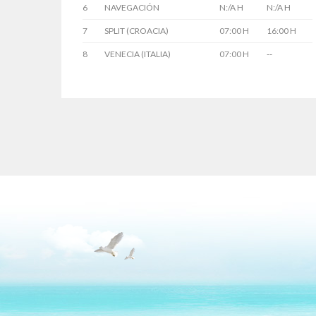
6
NAVEGACIÓN
N:/A H
N:/A H
7
SPLIT (CROACIA)
07:00 H
16:00 H
8
VENECIA (ITALIA)
07:00 H
--