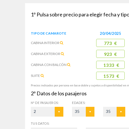
1º
Pulsa sobre precio para elegir fecha y ti
TIPO DE
CAMAROTE
20/04/2025
CABINA
INTERIOR
773 €
CABINA
EXTERIOR
923 €
CABINA CON
BALCÓN
1333 €
SUITE
1573 €
Precios indicados por persona en base doble y sujetos a disponibilidad en 
2º
Datos de los pasajeros
Nº DE
PASAJEROS:
EDADES:
2
35
35
TUS DATOS: