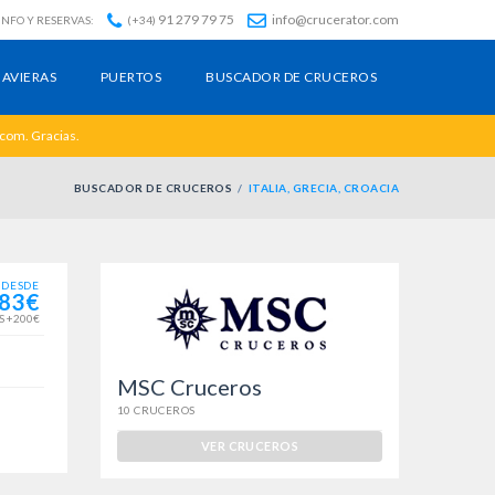
91 279 79 75
info@crucerator.com
INFO Y RESERVAS:
(+34)
AVIERAS
PUERTOS
BUSCADOR DE CRUCEROS
.com. Gracias.
BUSCADOR DE CRUCEROS
ITALIA, GRECIA, CROACIA
DESDE
83€
S +200€
MSC Cruceros
10 CRUCEROS
VER CRUCEROS