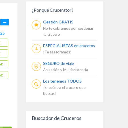
¿Por qué Crucerator?
Gestión GRATIS
No te cobramos por gestionar
025
25/05/2025
01/06/2025
08/06/2025
1
tu crucero
€
653 €
653 €
683 €
ESPECIALISTAS en cruceros
¡Te asesoramos!
€
803 €
803 €
833 €
SEGURO de viaje
 €
1213 €
1213 €
1243 €
Anulación y Multiasistencia
 €
1453 €
1453 €
1483 €
Los tenemos TODOS
¡Encuéntra el crucero que
buscas!
Buscador de Cruceros