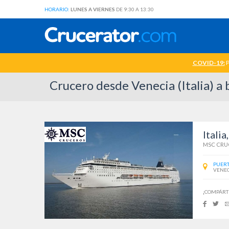
HORARIO:
LUNES A VIERNES
DE 9:30 A 13:30
COVID-19:
P
Crucero desde Venecia (Italia) 
Italia
MSC CRU
PUERT
VENECI
¡COMPÁRT