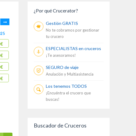
¿Por qué Crucerator?
Gestión GRATIS
No te cobramos por gestionar
025
17/10/2025
tu crucero
 €
1286 €
ESPECIALISTAS en cruceros
 €
1696 €
¡Te asesoramos!
 €
1968 €
SEGURO de viaje
Anulación y Multiasistencia
 €
6265 €
Los tenemos TODOS
¡Encuéntra el crucero que
buscas!
Buscador de Cruceros