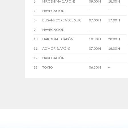
6
HIROSHIMA (JAPÓN)
09:00 H
18:00 H
7
NAVEGACIÓN
--
--
8
BUSAN (COREA DEL SUR)
07:00 H
17:00 H
9
NAVEGACIÓN
--
--
10
HAKODATE (JAPÓN)
10:30 H
20:00 H
11
AOMORI (JAPÓN)
07:00 H
16:00 H
12
NAVEGACIÓN
--
--
13
TOKIO
06:30 H
--