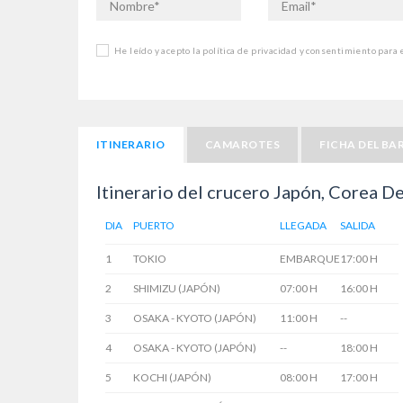
He leído y acepto la política de privacidad y consentimiento para
ITINERARIO
CAMAROTES
FICHA DEL BA
Itinerario del crucero Japón, Corea De
DIA
PUERTO
LLEGADA
SALIDA
1
TOKIO
EMBARQUE
17:00 H
2
SHIMIZU (JAPÓN)
07:00 H
16:00 H
3
OSAKA - KYOTO (JAPÓN)
11:00 H
--
4
OSAKA - KYOTO (JAPÓN)
--
18:00 H
5
KOCHI (JAPÓN)
08:00 H
17:00 H