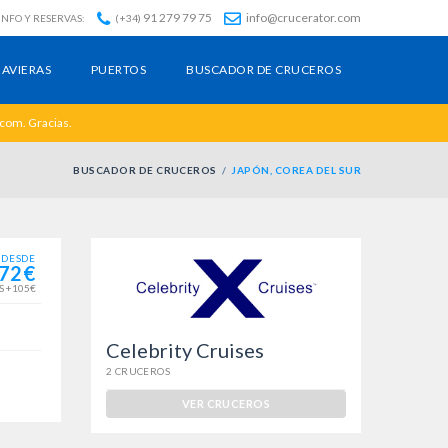
91 279 79 75
info@crucerator.com
INFO Y RESERVAS:
(+34)
AVIERAS
PUERTOS
BUSCADOR DE CRUCEROS
.com. Gracias.
BUSCADOR DE CRUCEROS
JAPÓN, COREA DEL SUR
DESDE
72€
S +105€
Celebrity Cruises
2 CRUCEROS
VER CRUCEROS