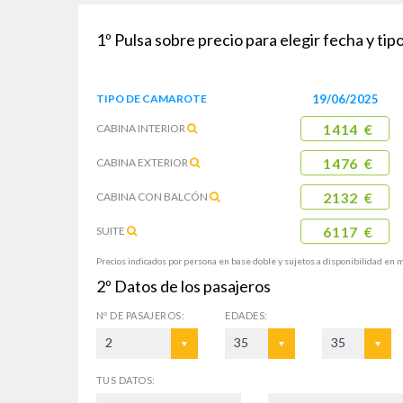
1º
Pulsa sobre precio para elegir fecha y ti
TIPO DE
CAMAROTE
19/06/2025
CABINA
INTERIOR
1414 €
CABINA
EXTERIOR
1476 €
CABINA CON
BALCÓN
2132 €
SUITE
6117 €
Precios indicados por persona en base doble y sujetos a disponibilidad en 
2º
Datos de los pasajeros
Nº DE
PASAJEROS:
EDADES:
2
35
35
TUS DATOS: