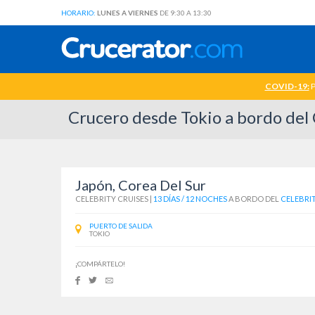
HORARIO:
LUNES A VIERNES
DE 9:30 A 13:30
COVID-19:
P
Crucero desde Tokio a bordo del
Japón, Corea Del Sur
CELEBRITY CRUISES
|
13 DÍAS / 12 NOCHES
A BORDO DEL
CELEBRI
PUERTO DE SALIDA
TOKIO
¡COMPÁRTELO!