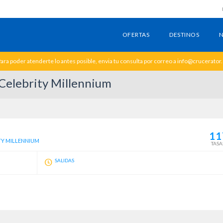
OFERTAS
DESTINOS
N
ara poder atenderte lo antes posible, envia tu consulta por correo a info@crucerator
 Celebrity Millennium
11
TY MILLENNIUM
TASA
SALIDAS