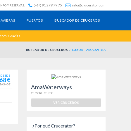
91 279 79 75
info@crucerator.com
INFO Y RESERVAS:
(+34)
AVIERAS
PUERTOS
BUSCADOR DE CRUCEROS
.com. Gracias.
BUSCADOR DE CRUCEROS
LUXOR - AMADAHLIA
DESDE
68€
SAS +0€
AmaWaterways
289 CRUCEROS
VER CRUCEROS
¿Por qué Crucerator?