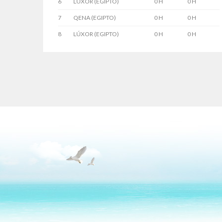
6
LÚXOR (EGIPTO)
0 H
0 H
7
QENA (EGIPTO)
0 H
0 H
8
LÚXOR (EGIPTO)
0 H
0 H