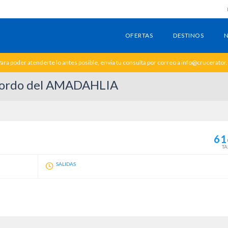
OFERTAS
DESTINOS
N
ara poder atenderte lo antes posible, envia tu consulta por correo a info@crucerator
 bordo del AMADAHLIA
61
TA
SALIDAS