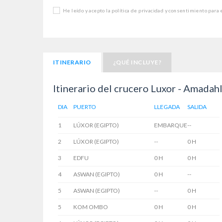
He leído y acepto la política de privacidad y consentimiento para
ITINERARIO
¿QUÉ INCLUYE?
Itinerario del crucero Luxor - Amadahl
DIA
PUERTO
LLEGADA
SALIDA
1
LÚXOR (EGIPTO)
EMBARQUE
--
2
LÚXOR (EGIPTO)
--
0 H
3
EDFU
0 H
0 H
4
ASWAN (EGIPTO)
0 H
--
5
ASWAN (EGIPTO)
--
0 H
5
KOM OMBO
0 H
0 H