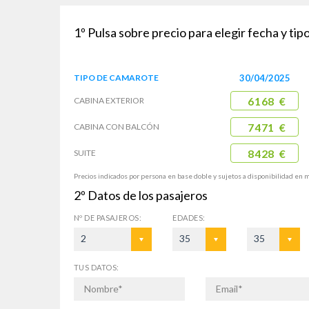
1º
Pulsa sobre precio para elegir fecha y ti
TIPO DE
CAMAROTE
30/04/2025
CABINA
EXTERIOR
6168 €
CABINA CON
BALCÓN
7471 €
SUITE
8428 €
Precios indicados por persona en base doble y sujetos a disponibilidad en 
2º
Datos de los pasajeros
Nº DE
PASAJEROS:
EDADES:
2
35
35
TUS DATOS: