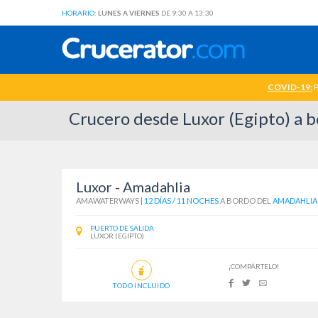
HORARIO:
LUNES A VIERNES
DE 9:30 A 13:30
COVID-19:
P
Crucero desde Luxor (Egipto) a
Luxor - Amadahlia
AMAWATERWAYS
|
12 DÍAS / 11 NOCHES
A BORDO DEL
AMADAHLIA
PUERTO DE SALIDA
LUXOR (EGIPTO)
¡COMPÁRTELO!
TODO INCLUIDO