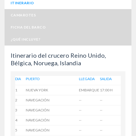
ITINERARIO
CAMAROTES
FICHA DEL BARCO
¿QUÉ INCLUYE?
Itinerario del crucero Reino Unido,
Bélgica, Noruega, Islandia
DIA
PUERTO
LLEGADA
SALIDA
1
NUEVA YORK
EMBARQUE
17:00 H
2
NAVEGACIÓN
--
--
3
NAVEGACIÓN
--
--
4
NAVEGACIÓN
--
--
5
NAVEGACIÓN
--
--