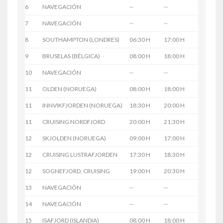
6
NAVEGACIÓN
--
--
7
NAVEGACIÓN
--
--
8
SOUTHAMPTON (LONDRES)
06:30 H
17:00 H
9
BRUSELAS (BÉLGICA)
08:00 H
18:00 H
10
NAVEGACIÓN
--
--
11
OLDEN (NORUEGA)
08:00 H
18:00 H
11
INNVIKFJORDEN (NORUEGA)
18:30 H
20:00 H
11
CRUISING NORDFJORD
20:00 H
21:30 H
12
SKJOLDEN (NORUEGA)
09:00 H
17:00 H
12
CRUISING LUSTRAFJORDEN
17:30 H
18:30 H
12
SOGNEFJORD, CRUISING
19:00 H
20:30 H
13
NAVEGACIÓN
--
--
14
NAVEGACIÓN
--
--
15
ISAFJORD (ISLANDIA)
08:00 H
18:00 H