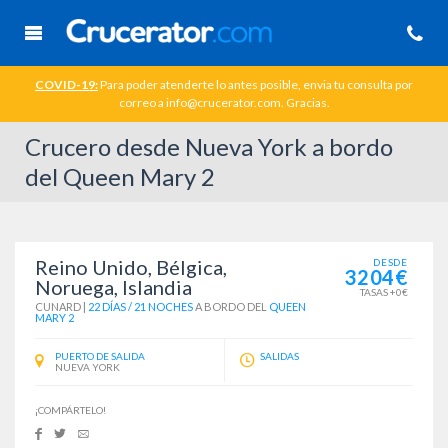
COVID-19:
Para poder atenderte lo antes posible, envia tu consulta por
correo a info@crucerator.com. Gracias.
Crucero desde Nueva York a bordo
del Queen Mary 2
Reino Unido, Bélgica,
DESDE
3204€
Noruega, Islandia
TASAS +0€
CUNARD
|
22 DÍAS / 21 NOCHES
A BORDO DEL
QUEEN
MARY 2
PUERTO DE SALIDA
SALIDAS
NUEVA YORK
¡COMPÁRTELO!