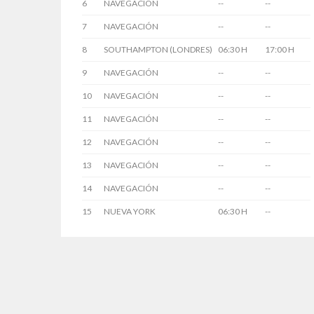
6
NAVEGACIÓN
--
--
7
NAVEGACIÓN
--
--
8
SOUTHAMPTON (LONDRES)
06:30 H
17:00 H
9
NAVEGACIÓN
--
--
10
NAVEGACIÓN
--
--
11
NAVEGACIÓN
--
--
12
NAVEGACIÓN
--
--
13
NAVEGACIÓN
--
--
14
NAVEGACIÓN
--
--
15
NUEVA YORK
06:30 H
--