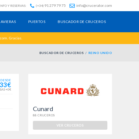
91 279 79 75
info@crucerator.com
INFO Y RESERVAS:
(+34)
AVIERAS
PUERTOS
BUSCADOR DE CRUCEROS
.com. Gracias.
BUSCADOR DE CRUCEROS
REINO UNIDO
DESDE
33€
SAS +0€
Cunard
88 CRUCEROS
VER CRUCEROS