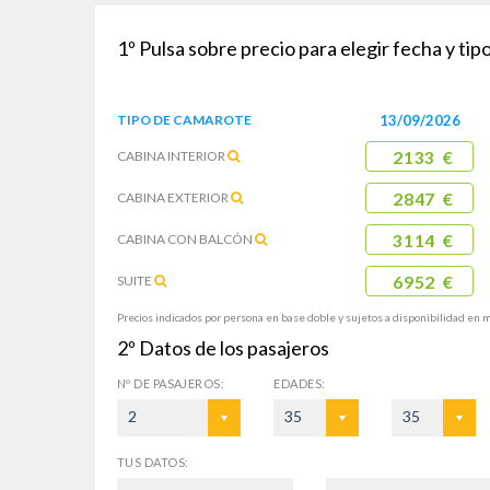
1º
Pulsa sobre precio para elegir fecha y ti
TIPO DE
CAMAROTE
13/09/2026
CABINA
INTERIOR
2133 €
CABINA
EXTERIOR
2847 €
CABINA CON
BALCÓN
3114 €
SUITE
6952 €
Precios indicados por persona en base doble y sujetos a disponibilidad en 
2º
Datos de los pasajeros
Nº DE
PASAJEROS:
EDADES:
2
35
35
TUS DATOS: