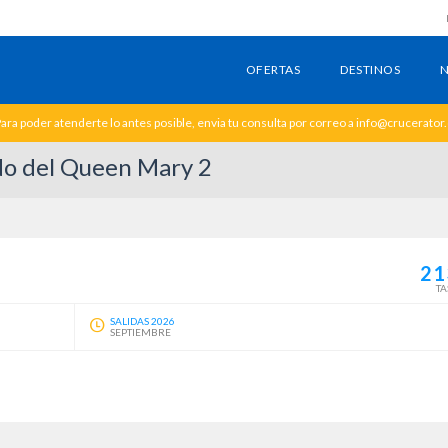
OFERTAS
DESTINOS
N
ara poder atenderte lo antes posible, envia tu consulta por correo a info@crucerator
do del Queen Mary 2
21
TA
SALIDAS 2026
SEPTIEMBRE