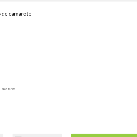
po de camarote
misma tarifa