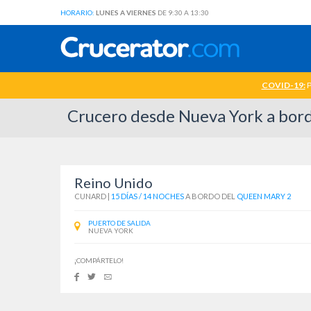
HORARIO:
LUNES A VIERNES
DE 9:30 A 13:30
COVID-19:
P
Crucero desde Nueva York a bor
Reino Unido
CUNARD
|
15 DÍAS / 14 NOCHES
A BORDO DEL
QUEEN MARY 2
PUERTO DE SALIDA
NUEVA YORK
¡COMPÁRTELO!