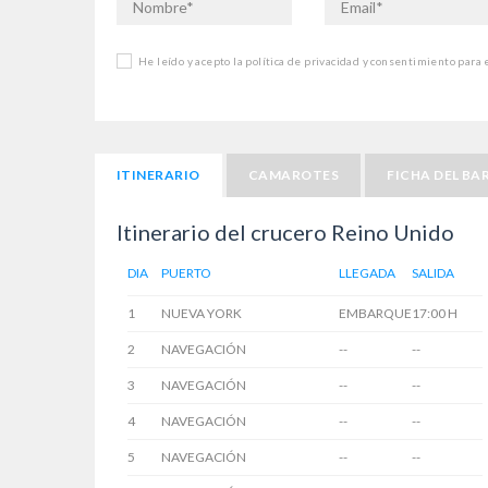
He leído y acepto la política de privacidad y consentimiento para
ITINERARIO
CAMAROTES
FICHA DEL BA
Itinerario del crucero Reino Unido
DIA
PUERTO
LLEGADA
SALIDA
1
NUEVA YORK
EMBARQUE
17:00 H
2
NAVEGACIÓN
--
--
3
NAVEGACIÓN
--
--
4
NAVEGACIÓN
--
--
5
NAVEGACIÓN
--
--