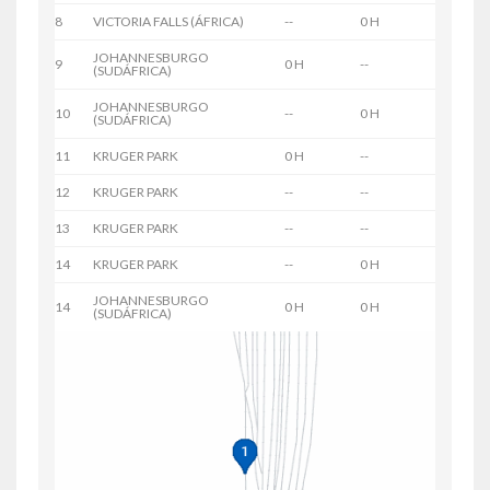
8
VICTORIA FALLS (ÁFRICA)
--
0 H
JOHANNESBURGO
9
0 H
--
(SUDÁFRICA)
JOHANNESBURGO
10
--
0 H
(SUDÁFRICA)
11
KRUGER PARK
0 H
--
12
KRUGER PARK
--
--
13
KRUGER PARK
--
--
14
KRUGER PARK
--
0 H
JOHANNESBURGO
14
0 H
0 H
(SUDÁFRICA)