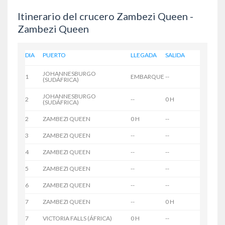
Itinerario del crucero Zambezi Queen -
Zambezi Queen
DIA
PUERTO
LLEGADA
SALIDA
JOHANNESBURGO
1
EMBARQUE
--
(SUDÁFRICA)
JOHANNESBURGO
2
--
0 H
(SUDÁFRICA)
2
ZAMBEZI QUEEN
0 H
--
3
ZAMBEZI QUEEN
--
--
4
ZAMBEZI QUEEN
--
--
5
ZAMBEZI QUEEN
--
--
6
ZAMBEZI QUEEN
--
--
7
ZAMBEZI QUEEN
--
0 H
7
VICTORIA FALLS (ÁFRICA)
0 H
--