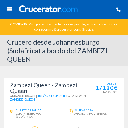
COVID-19:
Para poder atenderte lo antes posible, envia tu consulta por
correo a info@crucerator.com. Gracias.
Crucero desde Johannesburgo
(Sudáfrica) a bordo del ZAMBEZI
QUEEN
Zambezi Queen - Zambezi
DESDE
17120€
Queen
TASAS +0€
AMAWATERWAYS
|
18 DÍAS / 17 NOCHES
A BORDO DEL
ZAMBEZI QUEEN
PUERTO DE SALIDA
SALIDAS 2026
JOHANNESBURGO
AGOSTO → NOVIEMBRE
(SUDÁFRICA)