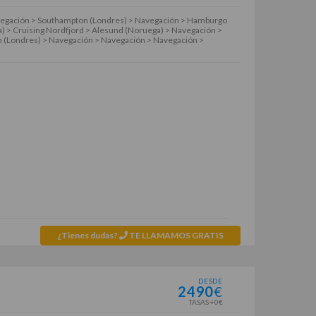
vegación > Southampton (Londres) > Navegación > Hamburgo
) > Cruising Nordfjord > Alesund (Noruega) > Navegación >
n (Londres) > Navegación > Navegación > Navegación >
¿Tienes dudas?
TE LLAMAMOS GRATIS
DESDE
2490
€
TASAS +0€