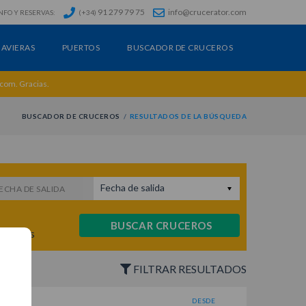
91 279 79 75
info@crucerator.com
NFO Y RESERVAS:
(+34)
AVIERAS
PUERTOS
BUSCADOR DE CRUCEROS
.com. Gracias.
BUSCADOR DE CRUCEROS
RESULTADOS DE LA BÚSQUEDA
Fecha de salida
ECHA DE SALIDA
BUSCAR CRUCEROS
ruceros
FILTRAR RESULTADOS
DESDE