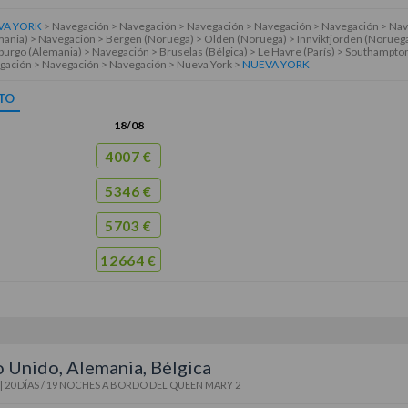
VA YORK
> Navegación > Navegación > Navegación > Navegación > Navegación > Na
ania) > Navegación > Bergen (Noruega) > Olden (Noruega) > Innvikfjorden (Noruega
rgo (Alemania) > Navegación > Bruselas (Bélgica) > Le Havre (París) > Southampto
gación > Navegación > Navegación > Nueva York >
NUEVA YORK
TO
18/08
4007 €
5346 €
5703 €
12664 €
 Unido, Alemania, Bélgica
|
20 DÍAS / 19 NOCHES
A BORDO DEL
QUEEN MARY 2