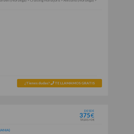
orden (Noruega) > Cruising Nordfjord > Alesund (Noruega) >
¿Tienes dudas?
TE LLAMAMOS GRATIS
DESDE
375
€
TASAS +0€
ANIA)