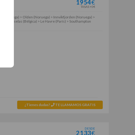
1954
€
TASAS +0€
 (Noruega) > Olden (Noruega) > Innvikfjorden (Noruega) >
n > Bruselas (Bélgica) > Le Havre (París) > Southampton
¿Tienes dudas?
TE LLAMAMOS GRATIS
DESDE
2133
€