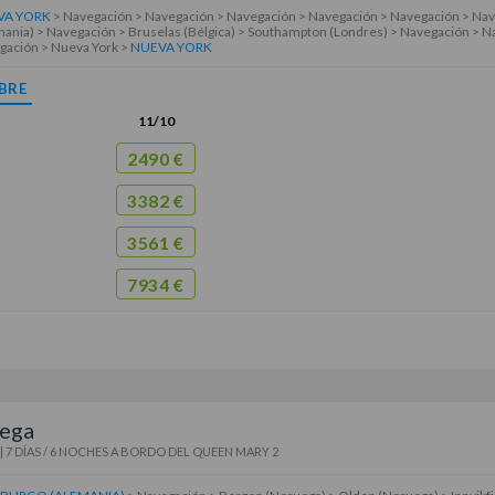
VA YORK
> Navegación > Navegación > Navegación > Navegación > Navegación > Na
ania) > Navegación > Bruselas (Bélgica) > Southampton (Londres) > Navegación > 
gación > Nueva York >
NUEVA YORK
BRE
11/10
2490 €
3382 €
3561 €
7934 €
ega
|
7 DÍAS / 6 NOCHES
A BORDO DEL
QUEEN MARY 2