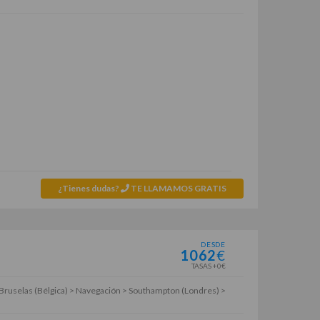
¿Tienes dudas?
TE LLAMAMOS GRATIS
DESDE
1062
€
TASAS +0€
Bruselas (Bélgica) > Navegación > Southampton (Londres) >