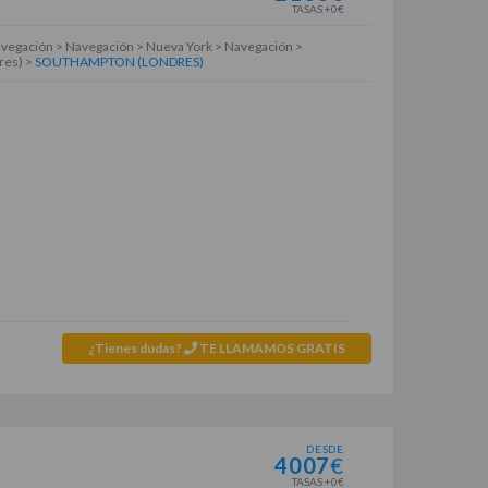
TASAS +0€
vegación > Navegación > Nueva York > Navegación >
res) >
SOUTHAMPTON (LONDRES)
¿Tienes dudas?
TE LLAMAMOS GRATIS
DESDE
4007
€
TASAS +0€