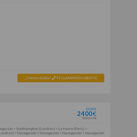
¿Tienes dudas?
TE LLAMAMOS GRATIS
DESDE
2400
€
TASAS +0€
gación > Southampton (Londres) > Le Havre (París) >
(Londres) > Navegación > Navegación > Navegación > Navegación