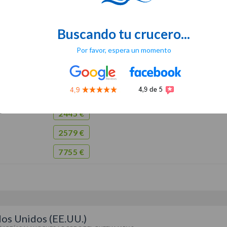
|
13 DÍAS / 12 NOCHES
A BORDO DEL
QUEEN MARY 2
THAMPTON (LONDRES)
> Navegación > Hamburgo (Alemania) > Navegación > Bergen
Buscando tu crucero...
ing Nordfjord > Alesund (Noruega) > Navegación > Hamburgo (Alemania) > Navegació
dres) >
SOUTHAMPTON (LONDRES)
Por favor, espera un momento
TO
25/08
1954 €
2445 €
2579 €
7755 €
os Unidos (EE.UU.)