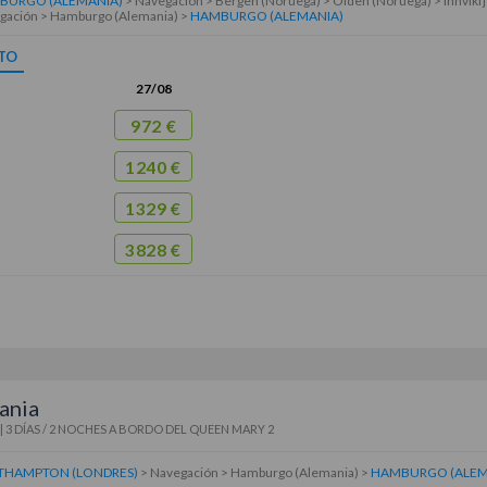
BURGO (ALEMANIA)
> Navegación > Bergen (Noruega) > Olden (Noruega) > Innvikfj
gación > Hamburgo (Alemania) >
HAMBURGO (ALEMANIA)
TO
27/08
972 €
1240 €
1329 €
3828 €
ania
|
3 DÍAS / 2 NOCHES
A BORDO DEL
QUEEN MARY 2
THAMPTON (LONDRES)
> Navegación > Hamburgo (Alemania) >
HAMBURGO (ALEM