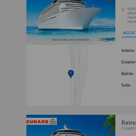
NUE
(Alem
Hambu
Nave
AGOS
Interior
Exterior
Balcón
Suite
Reino
CUNARD