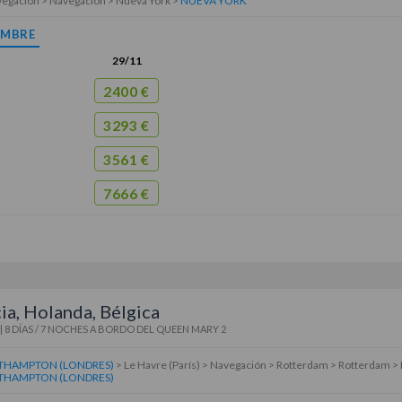
vegación > Navegación > Nueva York >
NUEVA YORK
EMBRE
29/11
2400 €
3293 €
3561 €
7666 €
ia, Holanda, Bélgica
|
8 DÍAS / 7 NOCHES
A BORDO DEL
QUEEN MARY 2
THAMPTON (LONDRES)
> Le Havre (París) > Navegación > Rotterdam > Rotterdam > 
THAMPTON (LONDRES)