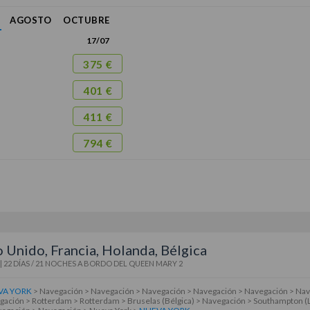
AGOSTO
OCTUBRE
17/07
375 €
401 €
411 €
794 €
 Unido, Francia, Holanda, Bélgica
|
22 DÍAS / 21 NOCHES
A BORDO DEL
QUEEN MARY 2
VA YORK
> Navegación > Navegación > Navegación > Navegación > Navegación > Nave
ación > Rotterdam > Rotterdam > Bruselas (Bélgica) > Navegación > Southampton 