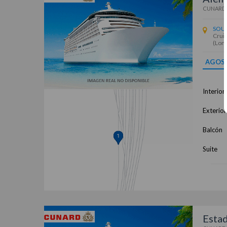
CUNARD
SOU
Cruis
(Lon
AGOS
Interior
Exterior
Balcón
Suite
Estad