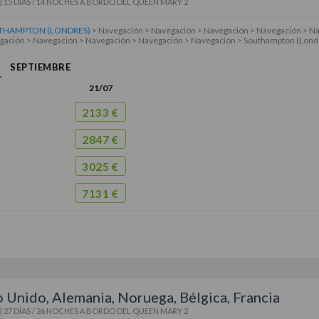
|
15 DÍAS / 14 NOCHES
A BORDO DEL
QUEEN MARY 2
THAMPTON (LONDRES)
> Navegación > Navegación > Navegación > Navegación > Na
gación > Navegación > Navegación > Navegación > Navegación > Southampton (Lond
SEPTIEMBRE
21/07
2133 €
2847 €
3025 €
7131 €
 Unido, Alemania, Noruega, Bélgica, Francia
|
27 DÍAS / 26 NOCHES
A BORDO DEL
QUEEN MARY 2