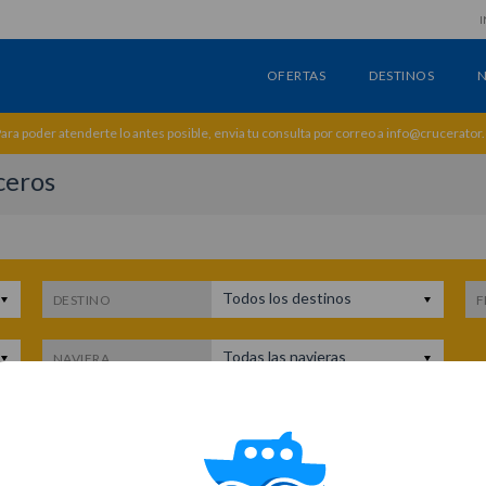
I
OFERTAS
DESTINOS
N
ara poder atenderte lo antes posible, envia tu consulta por correo a info@crucerator
ceros
Todos los destinos
DESTINO
F
Todas las navieras
NAVIERA
c
nia, Noruega, Bélgica, Francia