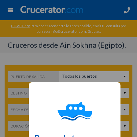
COVID-19:
Para poder atenderte lo antes posible, envia tu consulta por
correo a info@crucerator.com. Gracias.
Cruceros desde Ain Sokhna (Egipto).
Todos los puertos
PUERTO DE SALIDA
Todos los destinos
DESTINO
Fecha de salida
FECHA DE SALIDA
Cualquier duración
DURACIÓN