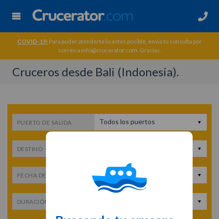
COVID-19:
Para poder atenderte lo antes posible, envia tu consulta por
correo a info@crucerator.com. Gracias.
Cruceros desde Bali (Indonesia).
Todos los puertos
PUERTO DE SALIDA
Todos los destinos
DESTINO
Fecha de salida
FECHA DE SALIDA
Cualquier duración
DURACIÓN