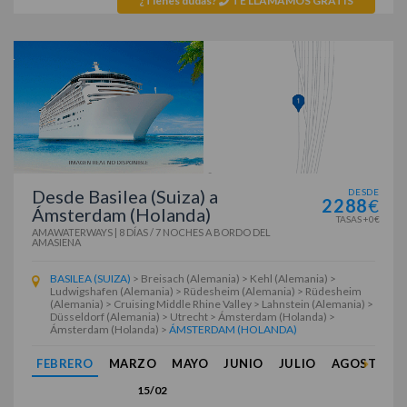
¿Tienes dudas?
TE LLAMAMOS GRATIS
Desde Basilea (Suiza) a
DESDE
2288
€
Ámsterdam (Holanda)
TASAS +0€
AMAWATERWAYS
|
8 DÍAS / 7 NOCHES
A BORDO DEL
AMASIENA
BASILEA (SUIZA)
> Breisach (Alemania) > Kehl (Alemania) >
Ludwigshafen (Alemania) > Rüdesheim (Alemania) > Rüdesheim
(Alemania) > Cruising Middle Rhine Valley > Lahnstein (Alemania) >
Düsseldorf (Alemania) > Utrecht > Ámsterdam (Holanda) >
Ámsterdam (Holanda) >
ÁMSTERDAM (HOLANDA)
FEBRERO
MARZO
MAYO
JUNIO
JULIO
AGOSTO
15/02