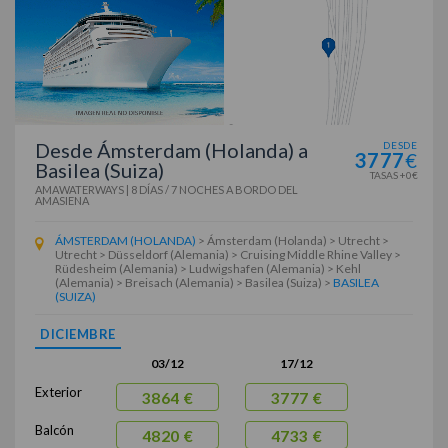
Desde Ámsterdam (Holanda) a
DESDE
3777
€
Basilea (Suiza)
TASAS +0€
AMAWATERWAYS
|
8 DÍAS / 7 NOCHES
A BORDO DEL
AMASIENA
ÁMSTERDAM (HOLANDA)
> Ámsterdam (Holanda) > Utrecht >
Utrecht > Düsseldorf (Alemania) > Cruising Middle Rhine Valley >
Rüdesheim (Alemania) > Ludwigshafen (Alemania) > Kehl
(Alemania) > Breisach (Alemania) > Basilea (Suiza) >
BASILEA
(SUIZA)
DICIEMBRE
03/12
17/12
Exterior
3864 €
3777 €
Balcón
4820 €
4733 €