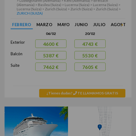
> Ludwigshafen (Alemania) > Kehl (Alemania) > Breisach
(Alemania) > Basilea (Suiza) > Lucerna (Suiza) > Lucerna (Suiza) >
Lucerna (Suiza) > Zurich (Suiza) > Zurich (Suiza) > Zurich (Suiza) >
ZURICH (SUIZA)
FEBRERO
MARZO
MAYO
JUNIO
JULIO
AGOSTO
06/02
20/02
Exterior
4600 €
4743 €
Balcón
5387 €
5530 €
Suite
7462 €
7605 €
¿Tienes dudas?
TE LLAMAMOS GRATIS