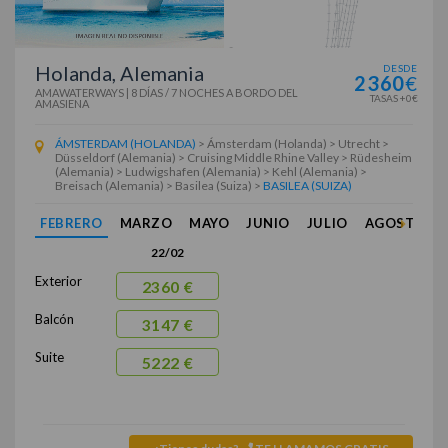
Holanda, Alemania
DESDE
2360
€
AMAWATERWAYS
|
8 DÍAS / 7 NOCHES
A BORDO DEL
TASAS +0€
AMASIENA
ÁMSTERDAM (HOLANDA)
> Ámsterdam (Holanda) > Utrecht >
Düsseldorf (Alemania) > Cruising Middle Rhine Valley > Rüdesheim
(Alemania) > Ludwigshafen (Alemania) > Kehl (Alemania) >
Breisach (Alemania) > Basilea (Suiza) >
BASILEA (SUIZA)
FEBRERO
MARZO
MAYO
JUNIO
JULIO
AGOSTO
22/02
Exterior
2360 €
Balcón
3147 €
Suite
5222 €