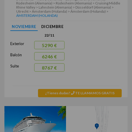
Rüdesheim (Alemania) > Rüdesheim (Alemania) > Cruising Middle
Rhine Valley > Lahnstein (Alemania) > Düsseldorf (Alemania) >
Utrecht > Ámsterdam (Holanda) > Ámsterdam (Holanda) >
ÁMSTERDAM (HOLANDA)
NOVIEMBRE
DICIEMBRE
22/11
Exterior
5290 €
Balcón
6246 €
Suite
8767 €
¿Tienes dudas?
TE LLAMAMOS GRATIS