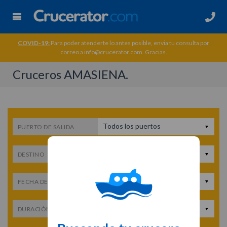
COVID-19:
Para poder atenderte lo antes posible, envia tu consulta por
correo a info@crucerator.com. Gracias.
Cruceros AMASIENA.
Todos los puertos
PUERTO DE SALIDA
Todos los destinos
DESTINO
Fecha de salida
FECHA DE SALIDA
Cualquier duración
DURACIÓN