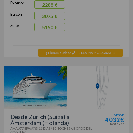
Exterior
2288 €
Balcón
3075 €
Suite
5150 €
¿Tienes dudas?
TE LLAMAMOS GRATIS
Desde Zurich (Suiza) a
DESDE
4032
€
Ámsterdam (Holanda)
TASAS +0€
AMAWATERWAYS
|
11 DÍAS / 10 NOCHES
A BORDO DEL
AMASIENA