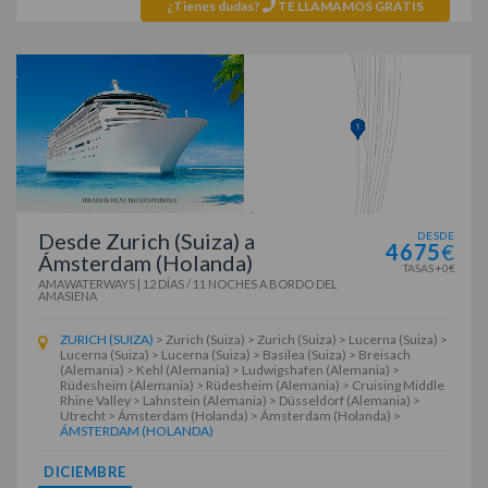
¿Tienes dudas?
TE LLAMAMOS GRATIS
Desde Zurich (Suiza) a
DESDE
4675
€
Ámsterdam (Holanda)
TASAS +0€
AMAWATERWAYS
|
12 DÍAS / 11 NOCHES
A BORDO DEL
AMASIENA
ZURICH (SUIZA)
> Zurich (Suiza) > Zurich (Suiza) > Lucerna (Suiza) >
Lucerna (Suiza) > Lucerna (Suiza) > Basilea (Suiza) > Breisach
(Alemania) > Kehl (Alemania) > Ludwigshafen (Alemania) >
Rüdesheim (Alemania) > Rüdesheim (Alemania) > Cruising Middle
Rhine Valley > Lahnstein (Alemania) > Düsseldorf (Alemania) >
Utrecht > Ámsterdam (Holanda) > Ámsterdam (Holanda) >
ÁMSTERDAM (HOLANDA)
DICIEMBRE