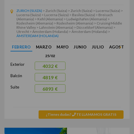
ZURICH (SUIZA)
> Zurich (Suiza) > Zurich (Suiza) > Lucerna (Suiza) >
Lucerna (Suiza) > Lucerna (Suiza) > Basilea (Suiza) > Breisach
(Alemania) > Kehl (Alemania) > Ludwigshafen (Alemania) >
Rüdesheim (Alemania) > Rüdesheim (Alemania) > Cruising Middle
Rhine Valley > Lahnstein (Alemania) > Düsseldorf (Alemania) >
Utrecht > Ámsterdam (Holanda) > Ámsterdam (Holanda) >
ÁMSTERDAM (HOLANDA)
FEBRERO
MARZO
MAYO
JUNIO
JULIO
AGOSTO
25/02
Exterior
4032 €
Balcón
4819 €
Suite
6893 €
¿Tienes dudas?
TE LLAMAMOS GRATIS