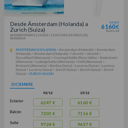
Desde Ámsterdam (Holanda) a
DESDE
6160
€
Zurich (Suiza)
TASAS +0€
AMAWATERWAYS
|
14 DÍAS / 13 NOCHES
A BORDO DEL
AMASIENA
ÁMSTERDAM (HOLANDA)
> Ámsterdam (Holanda) > Ámsterdam
(Holanda) > Ámsterdam (Holanda) > Utrecht > Utrecht >
Düsseldorf (Alemania) > Cruising Middle Rhine Valley > Rüdesheim
(Alemania) > Ludwigshafen (Alemania) > Kehl (Alemania) >
Breisach (Alemania) > Basilea (Suiza) > Lucerna (Suiza) > Lucerna
(Suiza) > Lucerna (Suiza) > Zurich (Suiza) > Zurich (Suiza) > Zurich
(Suiza) >
ZURICH (SUIZA)
DICIEMBRE
01/12
15/12
Exterior
6247 €
6160 €
Balcón
7203 €
7116 €
Suite
9724 €
9637 €