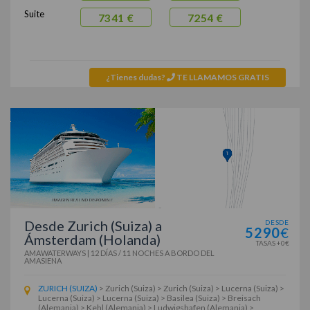
Suite
7341 €
7254 €
¿Tienes dudas?
TE LLAMAMOS GRATIS
Desde Zurich (Suiza) a
DESDE
5290
€
Ámsterdam (Holanda)
TASAS +0€
AMAWATERWAYS
|
12 DÍAS / 11 NOCHES
A BORDO DEL
AMASIENA
ZURICH (SUIZA)
> Zurich (Suiza) > Zurich (Suiza) > Lucerna (Suiza) >
Lucerna (Suiza) > Lucerna (Suiza) > Basilea (Suiza) > Breisach
(Alemania) > Kehl (Alemania) > Ludwigshafen (Alemania) >