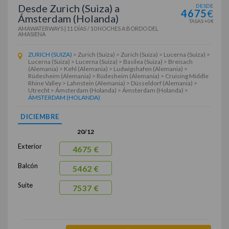
Desde Zurich (Suiza) a
DESDE
4675
€
Ámsterdam (Holanda)
TASAS +0€
AMAWATERWAYS
|
11 DÍAS / 10 NOCHES
A BORDO DEL
AMASIENA
ZURICH (SUIZA)
> Zurich (Suiza) > Zurich (Suiza) > Lucerna (Suiza) >
Lucerna (Suiza) > Lucerna (Suiza) > Basilea (Suiza) > Breisach
(Alemania) > Kehl (Alemania) > Ludwigshafen (Alemania) >
Rüdesheim (Alemania) > Rüdesheim (Alemania) > Cruising Middle
Rhine Valley > Lahnstein (Alemania) > Düsseldorf (Alemania) >
Utrecht > Ámsterdam (Holanda) > Ámsterdam (Holanda) >
ÁMSTERDAM (HOLANDA)
DICIEMBRE
20/12
Exterior
4675 €
Balcón
5462 €
Suite
7537 €