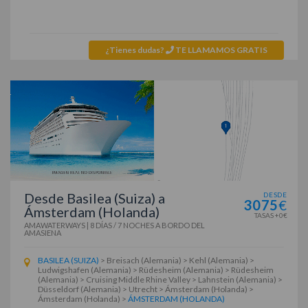
¿Tienes dudas?
TE LLAMAMOS GRATIS
Desde Basilea (Suiza) a
DESDE
3075
€
Ámsterdam (Holanda)
TASAS +0€
AMAWATERWAYS
|
8 DÍAS / 7 NOCHES
A BORDO DEL
AMASIENA
BASILEA (SUIZA)
> Breisach (Alemania) > Kehl (Alemania) >
Ludwigshafen (Alemania) > Rüdesheim (Alemania) > Rüdesheim
(Alemania) > Cruising Middle Rhine Valley > Lahnstein (Alemania) >
Düsseldorf (Alemania) > Utrecht > Ámsterdam (Holanda) >
Ámsterdam (Holanda) >
ÁMSTERDAM (HOLANDA)