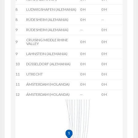
8
LUDWIGSHAFEN (ALEMANIA)
0 H
0 H
8
RÜDESHEIM (ALEMANIA)
0 H
--
9
RÜDESHEIM (ALEMANIA)
--
0 H
CRUISING MIDDLE RHINE
9
0 H
0 H
VALLEY
9
LAHNSTEIN (ALEMANIA)
0 H
0 H
10
DÜSSELDORF (ALEMANIA)
0 H
0 H
11
UTRECHT
0 H
0 H
11
ÁMSTERDAM (HOLANDA)
0 H
0 H
12
ÁMSTERDAM (HOLANDA)
--
0 H