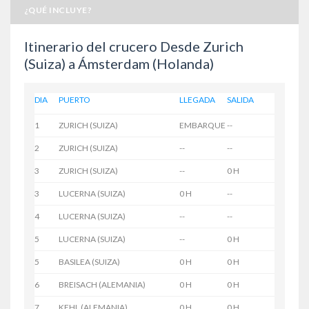
¿QUÉ INCLUYE?
Itinerario del crucero Desde Zurich
(Suiza) a Ámsterdam (Holanda)
DIA
PUERTO
LLEGADA
SALIDA
1
ZURICH (SUIZA)
EMBARQUE
--
2
ZURICH (SUIZA)
--
--
3
ZURICH (SUIZA)
--
0 H
3
LUCERNA (SUIZA)
0 H
--
4
LUCERNA (SUIZA)
--
--
5
LUCERNA (SUIZA)
--
0 H
5
BASILEA (SUIZA)
0 H
0 H
6
BREISACH (ALEMANIA)
0 H
0 H
7
KEHL (ALEMANIA)
0 H
0 H