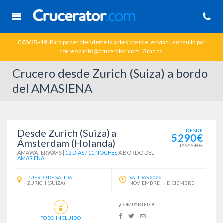
COVID-19:
Para poder atenderte lo antes posible, envia tu consulta por
correo a info@crucerator.com. Gracias.
Crucero desde Zurich (Suiza) a bordo
del AMASIENA
Desde Zurich (Suiza) a
DESDE
5290€
Ámsterdam (Holanda)
TASAS +0€
AMAWATERWAYS
|
12 DÍAS / 11 NOCHES
A BORDO DEL
AMASIENA
PUERTO DE SALIDA
SALIDAS 2026
ZURICH (SUIZA)
NOVIEMBRE → DICIEMBRE
¡COMPÁRTELO!
TODO INCLUIDO