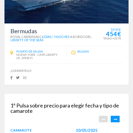
Bermudas
DESDE
454€
ROYAL CARIBBEAN
|
6 DÍAS / 5 NOCHES
A BORDO DEL
TASAS +207€
LIBERTY OF THE SEAS
PUERTO DE SALIDA
SALIDAS
NUEVA YORK - CAPE LIBERTY
(N. JERSEY)
¡COMPÁRTELO!
1º
Pulsa sobre precio para elegir fecha y tipo de
camarote
CAMAROTE
10/05/2025