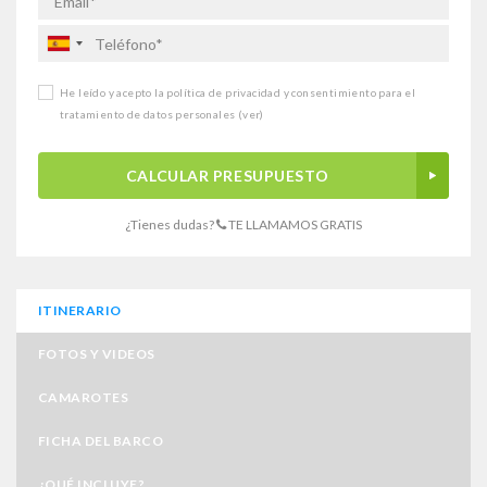
He leído y acepto la política de privacidad y consentimiento para el
tratamiento de datos personales
(ver)
CALCULAR PRESUPUESTO
¿Tienes dudas?
TE LLAMAMOS GRATIS
ITINERARIO
FOTOS Y VIDEOS
CAMAROTES
FICHA DEL BARCO
¿QUÉ INCLUYE?