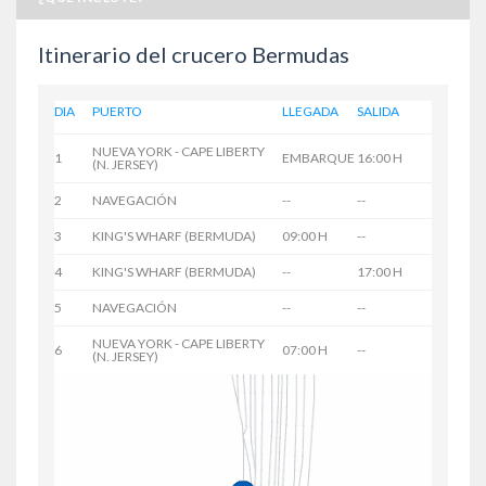
Itinerario del crucero Bermudas
DIA
PUERTO
LLEGADA
SALIDA
NUEVA YORK - CAPE LIBERTY
1
EMBARQUE
16:00 H
(N. JERSEY)
2
NAVEGACIÓN
--
--
3
KING'S WHARF (BERMUDA)
09:00 H
--
4
KING'S WHARF (BERMUDA)
--
17:00 H
5
NAVEGACIÓN
--
--
NUEVA YORK - CAPE LIBERTY
6
07:00 H
--
(N. JERSEY)