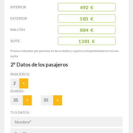
INTERIOR
492 €
EXTERIOR
583 €
BALCÓN
884 €
SUITE
1381 €
Precios indicados por persona en base doble y sujetos a disponibilidad en misma
tarifa
2º
Datos de los pasajeros
PASAJEROS:
2
EDADES:
35
35
TUS DATOS: