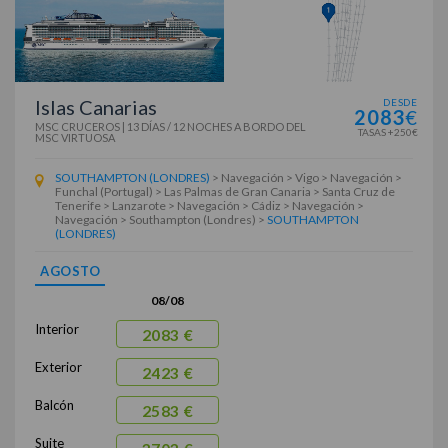
Islas Canarias
DESDE
2083
€
MSC CRUCEROS
|
13 DÍAS / 12 NOCHES
A BORDO DEL
TASAS +250€
MSC VIRTUOSA
SOUTHAMPTON (LONDRES)
> Navegación > Vigo > Navegación >
Funchal (Portugal) > Las Palmas de Gran Canaria > Santa Cruz de
Tenerife > Lanzarote > Navegación > Cádiz > Navegación >
Navegación > Southampton (Londres) >
SOUTHAMPTON
(LONDRES)
AGOSTO
08/08
Interior
2083 €
Exterior
2423 €
Balcón
2583 €
Suite