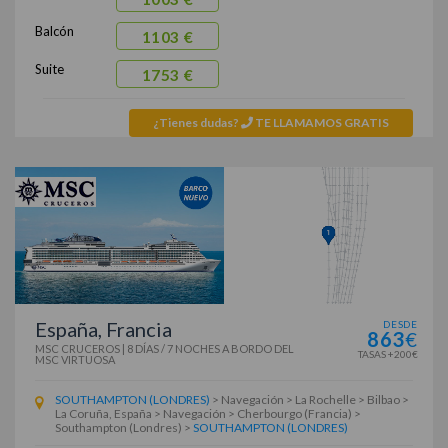
Balcón
1103 €
Suite
1753 €
¿Tienes dudas?
TE LLAMAMOS GRATIS
España, Francia
DESDE
863
€
MSC CRUCEROS
|
8 DÍAS / 7 NOCHES
A BORDO DEL
TASAS +200€
MSC VIRTUOSA
SOUTHAMPTON (LONDRES)
> Navegación > La Rochelle > Bilbao >
La Coruña, España > Navegación > Cherbourgo (Francia) >
Southampton (Londres) >
SOUTHAMPTON (LONDRES)