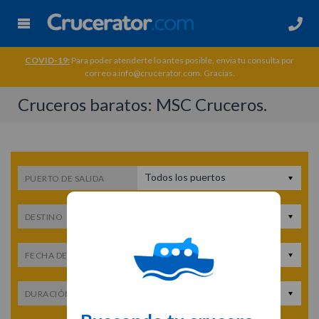
COVID-19:
Para poder atenderte lo antes posible, envia tu consulta por
correo a info@crucerator.com. Gracias.
Cruceros baratos: MSC Cruceros.
Todos los puertos
PUERTO DE SALIDA
Todos los destinos
DESTINO
Fecha de salida
FECHA DE SALIDA
Cualquier duración
DURACIÓN