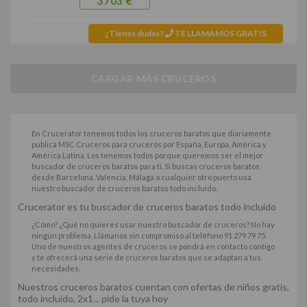
3703 €
¿Tienes dudas?
TE LLAMAMOS GRATIS
CARGAR MÁS CRUCEROS
En Crucerator tenemos todos los
cruceros baratos
que diariamente
publica
MSC Cruceros
para cruceros por España, Europa, América y
América Latina. Los tenemos todos porque queremos ser el mejor
buscador de cruceros baratos para ti. Si buscas
cruceros baratos
desde Barcelona
,
Valencia
,
Málaga
o cualquier otro puerto usa
nuestro buscador de cruceros baratos todo incluido.
Crucerator es tu buscador de
cruceros baratos todo incluido
¿Cómo? ¿Qué no quieres usar nuestro buscador de cruceros? No hay
ningún problema. Llámanos sin compromiso al teléfono 91 279 79 75.
Uno de nuestros agentes de cruceros se pondrá en contacto contigo
y te ofrecerá una serie de cruceros baratos que se adaptan a tus
necesidades.
Nuestros cruceros baratos cuentan con
ofertas de niños gratis
,
todo incluido
, 2x1... pide la tuya hoy