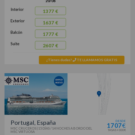
20/08
Interior
1377 €
Exterior
1637 €
Balcón
1777 €
Suite
2607 €
¿Tienes dudas?
TE LLAMAMOS GRATIS
Portugal, España
DESDE
1707
€
MSC CRUCEROS
|
15 DÍAS / 14 NOCHES
A BORDO DEL
TASAS +300€
MSC VIRTUOSA