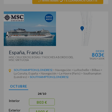
¿Tienes dudas?
TE LLAMAMOS GRATIS
España, Francia
DESDE
803
€
MSC CRUCEROS
|
8 DÍAS / 7 NOCHES
A BORDO DEL
TASAS +200€
MSC VIRTUOSA
SOUTHAMPTON (LONDRES)
> Navegación > La Rochelle > Bilbao >
La Coruña, España > Navegación > Le Havre (París) > Southampton
(Londres) >
SOUTHAMPTON (LONDRES)
OCTUBRE
24/10
Interior
803 €
Exterior
1003 €