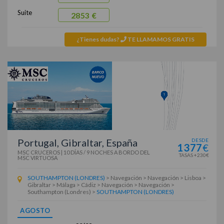
Suite
2853 €
¿Tienes dudas?
TE LLAMAMOS GRATIS
Portugal, Gibraltar, España
DESDE
1377
€
MSC CRUCEROS
|
10 DÍAS / 9 NOCHES
A BORDO DEL
TASAS +230€
MSC VIRTUOSA
SOUTHAMPTON (LONDRES)
> Navegación > Navegación > Lisboa >
Gibraltar > Málaga > Cádiz > Navegación > Navegación >
Southampton (Londres) >
SOUTHAMPTON (LONDRES)
AGOSTO