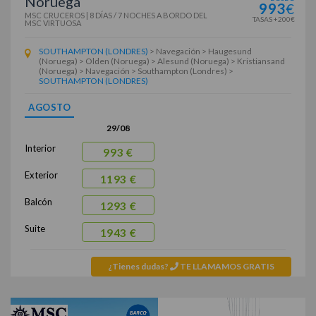
Noruega
993
€
MSC CRUCEROS
|
8 DÍAS / 7 NOCHES
A BORDO DEL
TASAS +200€
MSC VIRTUOSA
SOUTHAMPTON (LONDRES)
> Navegación > Haugesund
(Noruega) > Olden (Noruega) > Alesund (Noruega) > Kristiansand
(Noruega) > Navegación > Southampton (Londres) >
SOUTHAMPTON (LONDRES)
AGOSTO
29/08
Interior
993 €
Exterior
1193 €
Balcón
1293 €
Suite
1943 €
¿Tienes dudas?
TE LLAMAMOS GRATIS