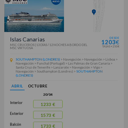
Islas Canarias
DESDE
1203
€
MSC CRUCEROS
|
13 DÍAS / 12 NOCHES
A BORDO DEL
TASAS +250€
MSC VIRTUOSA
SOUTHAMPTON (LONDRES)
> Navegación > Navegación > Lisboa >
Navegación > Funchal (Portugal) > Las Palmas de Gran Canaria >
Santa Cruz de Tenerife > Lanzarote > Navegación > Vigo >
Navegación > Southampton (Londres) >
SOUTHAMPTON
(LONDRES)
ABRIL
OCTUBRE
20/04
Interior
1233 €
Exterior
1573 €
Balcón
1733 €