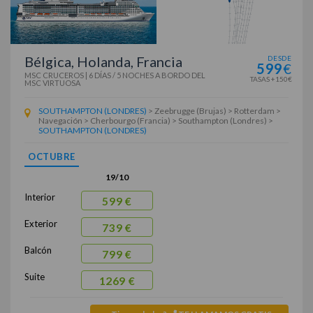
Bélgica, Holanda, Francia
DESDE
599
€
MSC CRUCEROS
|
6 DÍAS / 5 NOCHES
A BORDO DEL
TASAS +150€
MSC VIRTUOSA
SOUTHAMPTON (LONDRES)
> Zeebrugge (Brujas) > Rotterdam >
Navegación > Cherbourgo (Francia) > Southampton (Londres) >
SOUTHAMPTON (LONDRES)
OCTUBRE
19/10
Interior
599 €
Exterior
739 €
Balcón
799 €
Suite
1269 €