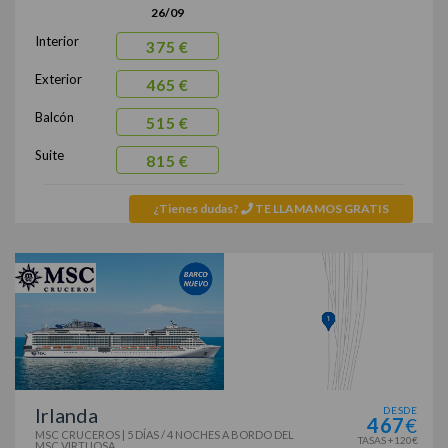
26/09
Interior
375 €
Exterior
465 €
Balcón
515 €
Suite
815 €
¿Tienes dudas?
TE LLAMAMOS GRATIS
Irlanda
DESDE
467
€
MSC CRUCEROS
|
5 DÍAS / 4 NOCHES
A BORDO DEL
TASAS +120€
MSC VIRTUOSA