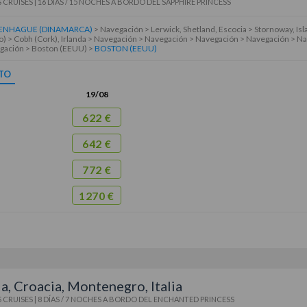
 CRUISES
|
16 DÍAS / 15 NOCHES
A BORDO DEL
SAPPHIRE PRINCESS
ENHAGUE (DINAMARCA)
> Navegación > Lerwick, Shetland, Escocia > Stornoway, Isla
) > Cobh (Cork), Irlanda > Navegación > Navegación > Navegación > Navegación > Na
gación > Boston (EEUU) >
BOSTON (EEUU)
TO
19/08
622 €
642 €
772 €
1270 €
a, Croacia, Montenegro, Italia
 CRUISES
|
8 DÍAS / 7 NOCHES
A BORDO DEL
ENCHANTED PRINCESS