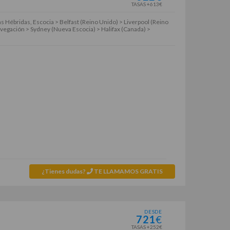
TASAS +613€
s Hébridas, Escocia > Belfast (Reino Unido) > Liverpool (Reino
vegación > Sydney (Nueva Escocia) > Halifax (Canada) >
¿Tienes dudas?
TE LLAMAMOS GRATIS
DESDE
721
€
TASAS +252€