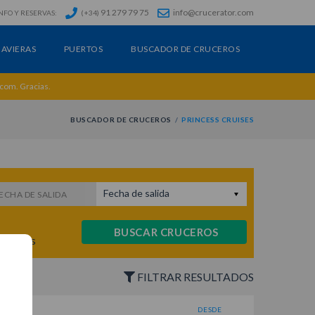
91 279 79 75
info@crucerator.com
NFO Y RESERVAS:
(+34)
AVIERAS
PUERTOS
BUSCADOR DE CRUCEROS
.com. Gracias.
BUSCADOR DE CRUCEROS
PRINCESS CRUISES
Fecha de salida
ECHA DE SALIDA
BUSCAR CRUCEROS
ruceros
FILTRAR RESULTADOS
DESDE