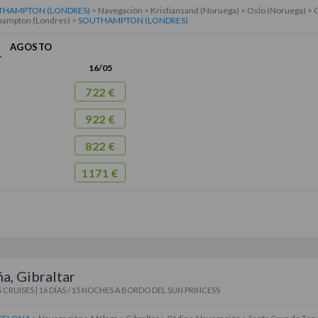
THAMPTON (LONDRES)
> Navegación > Kristiansand (Noruega) > Oslo (Noruega) >
hampton (Londres) >
SOUTHAMPTON (LONDRES)
AGOSTO
16/05
722 €
922 €
822 €
1171 €
a, Gibraltar
 CRUISES
|
16 DÍAS / 15 NOCHES
A BORDO DEL
SUN PRINCESS