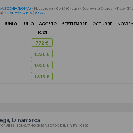
TAVECCHIA (ROMA)
> Navegación > Corfú (Grecia) > Dubrovnik (Croacia) > Kotor (M
a) >
CIVITAVECCHIA (ROMA)
JUNIO
JULIO
AGOSTO
SEPTIEMBRE
OCTUBRE
NOVIE
19/05
772 €
1220 €
1020 €
1619 €
ega, Dinamarca
 CRUISES
|
8 DÍAS / 7 NOCHES
A BORDO DEL
SKY PRINCESS