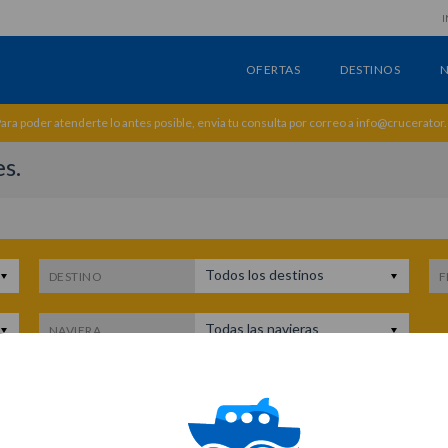
I
OFERTAS
DESTINOS
N
ara poder atenderte lo antes posible, envia tu consulta por correo a info@crucerator
s.
Todos los destinos
DESTINO
F
Todas las navieras
NAVIERA
c
a, Gibraltar, Marruecos