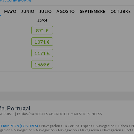
TAVECCHIA (ROMA)
MAYO
JUNIO
JULIO
AGOSTO
SEPTIEMBRE
OCTUBRE
25/04
871 €
1071 €
1171 €
1669 €
a, Portugal
 CRUISES
|
15 DÍAS / 14 NOCHES
A BORDO DEL
MAJESTIC PRINCESS
THAMPTON (LONDRES)
> Navegación > La Coruña, España > Navegación > Lisboa > N
ación > Navegación > Navegación > Navegación > Navegación > Navegación > Fort 