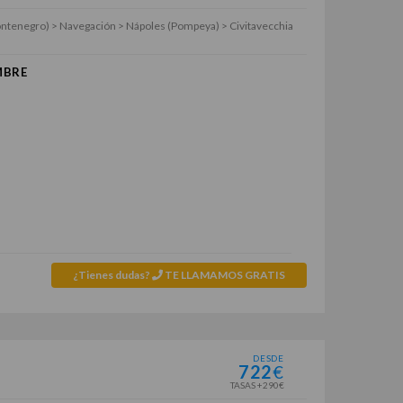
ontenegro) > Navegación > Nápoles (Pompeya) > Civitavecchia
MBRE
¿Tienes dudas?
TE LLAMAMOS GRATIS
DESDE
722
€
TASAS +290€