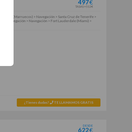
497
€
TASAS +513€
sablanca (Marruecos) > Navegación > Santa Cruz de Tenerife >
ón > Navegación > Navegación > Fort Lauderdale (Miami) >
¿Tienes dudas?
TE LLAMAMOS GRATIS
DESDE
622
€