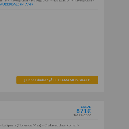
nerife > Navegación > Navegación > Navegación > Navegación >
LAUDERDALE (MIAMI)
¿Tienes dudas?
TE LLAMAMOS GRATIS
DESDE
871
€
TASAS +266€
> La Spezia (Florencia/Pisa) > Civitavecchia (Roma) >