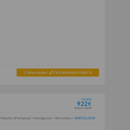
¿Tienes dudas?
TE LLAMAMOS GRATIS
DESDE
922
€
TASAS +280€
 > Nápoles (Pompeya) > Navegación > Barcelona >
BARCELONA