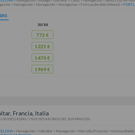
CELONA
> Navegación > Málaga > Gibraltar > Cádiz > Navegación > Santa Cruz de Te
ación > Navegación > Navegación > Navegación > Fort Lauderdale (Miami) >
FORT 
BRE
31/10
772 €
1221 €
1470 €
1969 €
tar, Francia, Italia
 CRUISES
|
8 DÍAS / 7 NOCHES
A BORDO DEL
SUN PRINCESS
CELONA
> Navegación > Gibraltar > Navegación > Marsella (Francia) > Génova (Italia) 