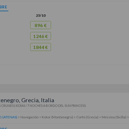
BRE
25/10
896 €
1246 €
1844 €
negro, Grecia, Italia
 CRUISES
|
8 DÍAS / 7 NOCHES
A BORDO DEL
SUN PRINCESS
O (ATENAS)
> Navegación > Kotor (Montenegro) > Corfú (Grecia) > Messina (Sicilia)