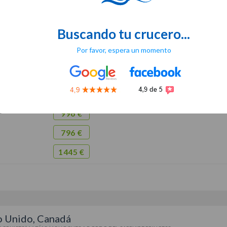
 CRUISES
|
17 DÍAS / 16 NOCHES
A BORDO DEL
ENCHANTED PRINCESS
TAVECCHIA (ROMA)
> Navegación > Palma de Mallorca > Navegación > Gibraltar > Ca
Buscando tu crucero...
 Cruz de la Palma > Navegación > Navegación > Navegación > Navegación > Navegaci
 LAUDERDALE (MIAMI)
Por favor, espera un momento
EMBRE
17/11
497 €
996 €
796 €
1445 €
o Unido, Canadá