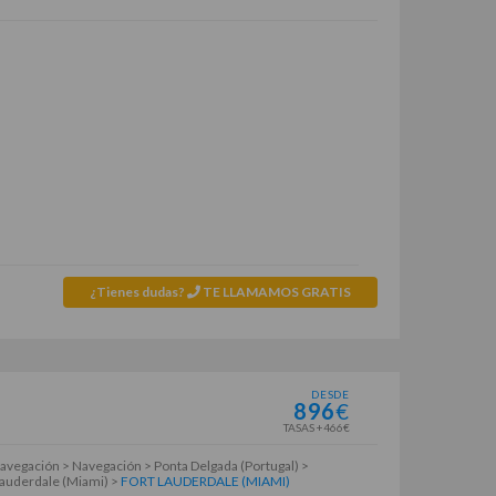
¿Tienes dudas?
TE LLAMAMOS GRATIS
DESDE
896
€
TASAS +466€
avegación > Navegación > Ponta Delgada (Portugal) >
Lauderdale (Miami) >
FORT LAUDERDALE (MIAMI)