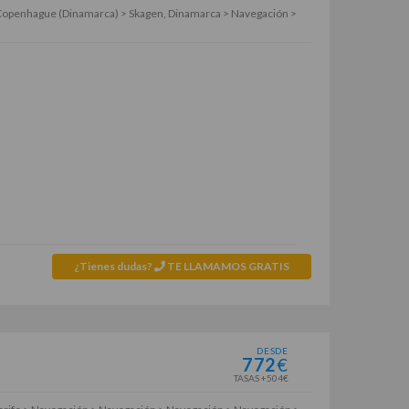
 Copenhague (Dinamarca) > Skagen, Dinamarca > Navegación >
¿Tienes dudas?
TE LLAMAMOS GRATIS
DESDE
772
€
TASAS +504€