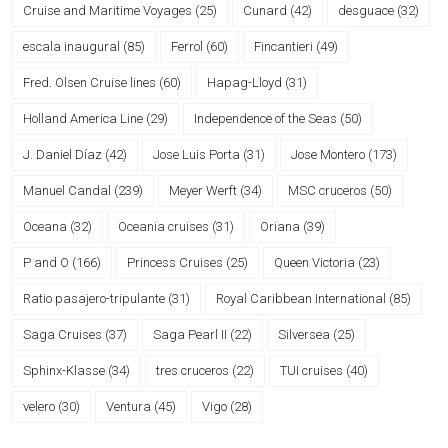
Cruise and Maritime Voyages
(25)
Cunard
(42)
desguace
(32)
escala inaugural
(85)
Ferrol
(60)
Fincantieri
(49)
Fred. Olsen Cruise lines
(60)
Hapag-Lloyd
(31)
Holland America Line
(29)
Independence of the Seas
(50)
J. Daniel Díaz
(42)
Jose Luis Porta
(31)
Jose Montero
(173)
Manuel Candal
(239)
Meyer Werft
(34)
MSC cruceros
(50)
Oceana
(32)
Oceania cruises
(31)
Oriana
(39)
P and O
(166)
Princess Cruises
(25)
Queen Victoria
(23)
Ratio pasajero-tripulante
(31)
Royal Caribbean International
(85)
Saga Cruises
(37)
Saga Pearl II
(22)
Silversea
(25)
Sphinx-Klasse
(34)
tres cruceros
(22)
TUI cruises
(40)
velero
(30)
Ventura
(45)
Vigo
(28)