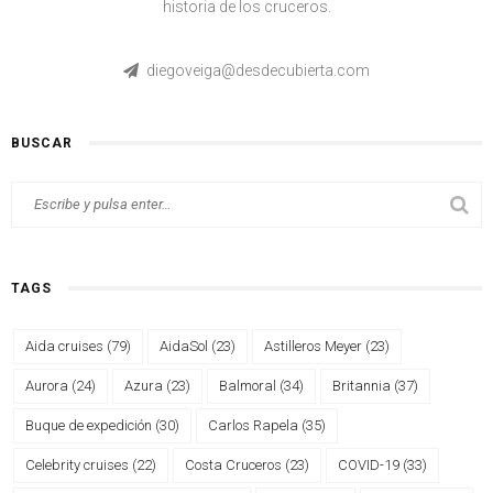
historia de los cruceros.
diegoveiga@desdecubierta.com
BUSCAR
TAGS
Aida cruises
(79)
AidaSol
(23)
Astilleros Meyer
(23)
Aurora
(24)
Azura
(23)
Balmoral
(34)
Britannia
(37)
Buque de expedición
(30)
Carlos Rapela
(35)
Celebrity cruises
(22)
Costa Cruceros
(23)
COVID-19
(33)