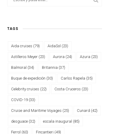
TAGS
Aida cruises
(79)
AidaSol
(23)
Astilleros Meyer
(23)
Aurora
(24)
Azura
(23)
Balmoral
(34)
Britannia
(37)
Buque de expedición
(30)
Carlos Rapela
(35)
Celebrity cruises
(22)
Costa Cruceros
(23)
COVID-19
(33)
Cruise and Maritime Voyages
(25)
Cunard
(42)
desguace
(32)
escala inaugural
(85)
Ferrol
(60)
Fincantieri
(49)