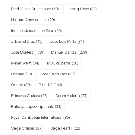
Fred. Olsen Cruise lines
(60)
Hapag-Lloyd
(31)
Holland America Line
(29)
Independence of the Seas
(50)
J. Daniel Díaz
(42)
Jose Luis Porta
(31)
Jose Montero
(173)
Manuel Candal
(239)
Meyer Werft
(34)
MSC cruceros
(50)
Oceana
(32)
Oceania cruises
(31)
Oriana
(39)
P and O
(166)
Princess Cruises
(25)
Queen Victoria
(23)
Ratio pasajero-tripulante
(31)
Royal Caribbean International
(85)
Saga Cruises
(37)
Saga Pearl II
(22)