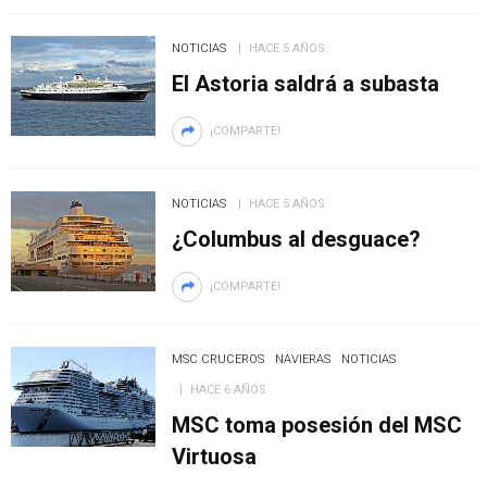
NOTICIAS
HACE 5 AÑOS
El Astoria saldrá a subasta
¡COMPARTE!
NOTICIAS
HACE 5 AÑOS
¿Columbus al desguace?
¡COMPARTE!
MSC CRUCEROS
NAVIERAS
NOTICIAS
HACE 6 AÑOS
MSC toma posesión del MSC
Virtuosa