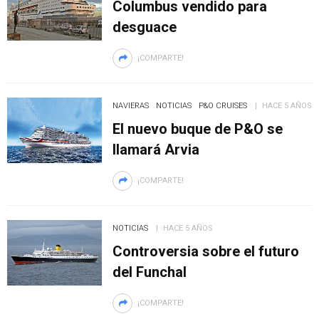
Columbus vendido para
desguace
¡COMPARTE!
NAVIERAS
NOTICIAS
P&O CRUISES
HACE 5 AÑOS
El nuevo buque de P&O se
llamará Arvia
¡COMPARTE!
NOTICIAS
HACE 5 AÑOS
Controversia sobre el futuro
del Funchal
¡COMPARTE!