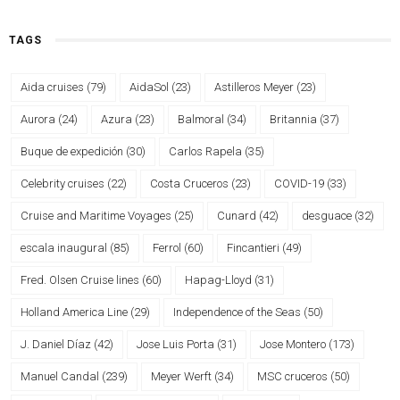
TAGS
Aida cruises
(79)
AidaSol
(23)
Astilleros Meyer
(23)
Aurora
(24)
Azura
(23)
Balmoral
(34)
Britannia
(37)
Buque de expedición
(30)
Carlos Rapela
(35)
Celebrity cruises
(22)
Costa Cruceros
(23)
COVID-19
(33)
Cruise and Maritime Voyages
(25)
Cunard
(42)
desguace
(32)
escala inaugural
(85)
Ferrol
(60)
Fincantieri
(49)
Fred. Olsen Cruise lines
(60)
Hapag-Lloyd
(31)
Holland America Line
(29)
Independence of the Seas
(50)
J. Daniel Díaz
(42)
Jose Luis Porta
(31)
Jose Montero
(173)
Manuel Candal
(239)
Meyer Werft
(34)
MSC cruceros
(50)