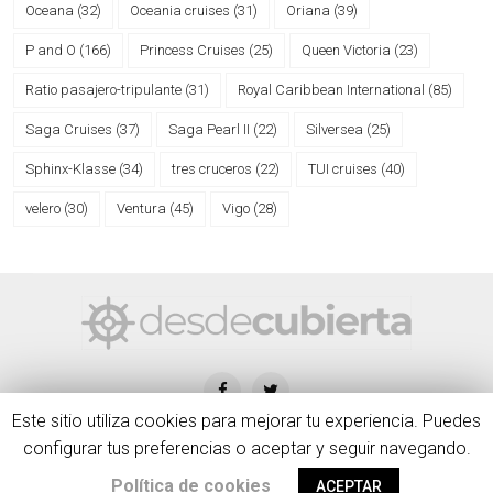
Oceana
(32)
Oceania cruises
(31)
Oriana
(39)
P and O
(166)
Princess Cruises
(25)
Queen Victoria
(23)
Ratio pasajero-tripulante
(31)
Royal Caribbean International
(85)
Saga Cruises
(37)
Saga Pearl II
(22)
Silversea
(25)
Sphinx-Klasse
(34)
tres cruceros
(22)
TUI cruises
(40)
velero
(30)
Ventura
(45)
Vigo
(28)
Este sitio utiliza cookies para mejorar tu experiencia. Puedes
configurar tus preferencias o aceptar y seguir navegando.
desdecubierta.com © 2020 | Blog creado y administrado por Diego
Política de cookies
ACEPTAR
Veiga