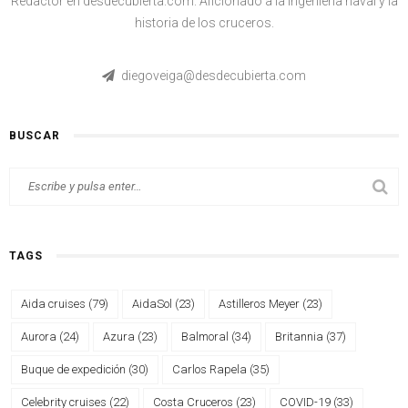
Redactor en desdecubierta.com. Aficionado a la ingeniería naval y la
historia de los cruceros.
diegoveiga@desdecubierta.com
BUSCAR
TAGS
Aida cruises
(79)
AidaSol
(23)
Astilleros Meyer
(23)
Aurora
(24)
Azura
(23)
Balmoral
(34)
Britannia
(37)
Buque de expedición
(30)
Carlos Rapela
(35)
Celebrity cruises
(22)
Costa Cruceros
(23)
COVID-19
(33)