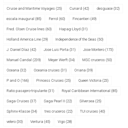
Cruise and Maritime Voyages
(25)
Cunard
(42)
desguace
(32)
escala inaugural
(85)
Ferrol
(60)
Fincantieri
(49)
Fred. Olsen Cruise lines
(60)
Hapag-Lloyd
(31)
Holland America Line
(29)
Independence of the Seas
(50)
J. Daniel Díaz
(42)
Jose Luis Porta
(31)
Jose Montero
(173)
Manuel Candal
(239)
Meyer Werft
(34)
MSC cruceros
(50)
Oceana
(32)
Oceania cruises
(31)
Oriana
(39)
P and O
(166)
Princess Cruises
(25)
Queen Victoria
(23)
Ratio pasajero-tripulante
(31)
Royal Caribbean International
(85)
Saga Cruises
(37)
Saga Pearl II
(22)
Silversea
(25)
Sphinx-Klasse
(34)
tres cruceros
(22)
TUI cruises
(40)
velero
(30)
Ventura
(45)
Vigo
(28)