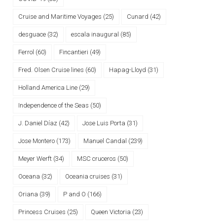
Cruise and Maritime Voyages
(25)
Cunard
(42)
desguace
(32)
escala inaugural
(85)
Ferrol
(60)
Fincantieri
(49)
Fred. Olsen Cruise lines
(60)
Hapag-Lloyd
(31)
Holland America Line
(29)
Independence of the Seas
(50)
J. Daniel Díaz
(42)
Jose Luis Porta
(31)
Jose Montero
(173)
Manuel Candal
(239)
Meyer Werft
(34)
MSC cruceros
(50)
Oceana
(32)
Oceania cruises
(31)
Oriana
(39)
P and O
(166)
Princess Cruises
(25)
Queen Victoria
(23)