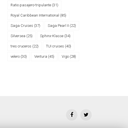
Ratio pasajero-tripulante
(31)
Royal Caribbean International
(85)
Saga Cruises
(37)
Saga Pearl II
(22)
Silversea
(25)
Sphinx-Klasse
(34)
tres cruceros
(22)
TUI cruises
(40)
velero
(30)
Ventura
(45)
Vigo
(28)