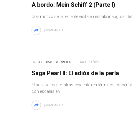
A bordo: Mein Schiff 2 (Parte I)
Con motivo de la reciente visita en escala inaugural de
¡COMPARTE!
EN LA CIUDAD DE CRISTAL
HACE 7 AÑOS
Saga Pearl II: El adiós de la perla
El habitualmente intrascendente (en términos crucerís
con escalas en
¡COMPARTE!