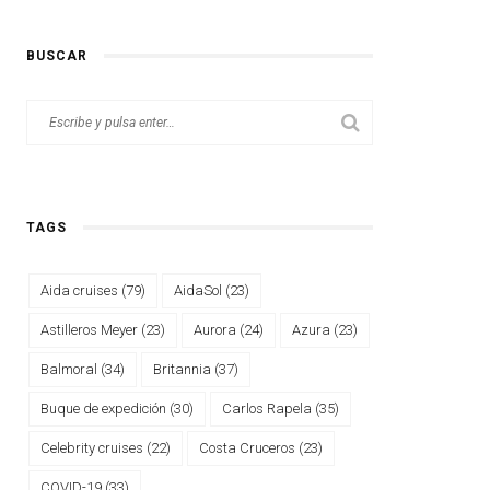
BUSCAR
TAGS
Aida cruises
(79)
AidaSol
(23)
Astilleros Meyer
(23)
Aurora
(24)
Azura
(23)
Balmoral
(34)
Britannia
(37)
Buque de expedición
(30)
Carlos Rapela
(35)
Celebrity cruises
(22)
Costa Cruceros
(23)
COVID-19
(33)