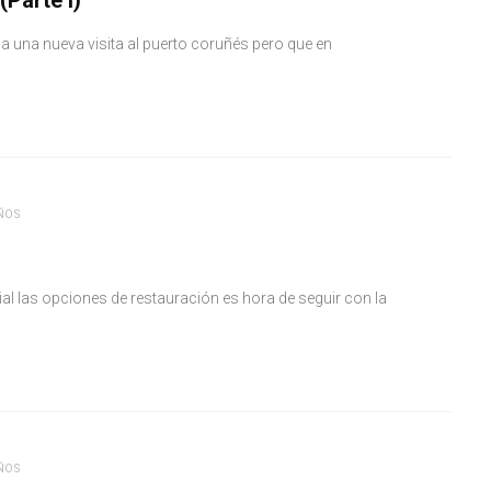
(Parte I)
ba una nueva visita al puerto coruñés pero que en
ÑOS
ial las opciones de restauración es hora de seguir con la
ÑOS