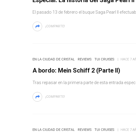
Especial: La historia del Saga Pearl II 
El pasado 13 de febrero el buque Saga Pearl II efectua
¡COMPARTE!
EN LA CIUDAD DE CRISTAL
REVIEWS
TUI CRUISES
HACE 7 A
A bordo: Mein Schiff 2 (Parte II)
Tras repasar en la primera parte de esta entrada espec
¡COMPARTE!
EN LA CIUDAD DE CRISTAL
REVIEWS
TUI CRUISES
HACE 7 A