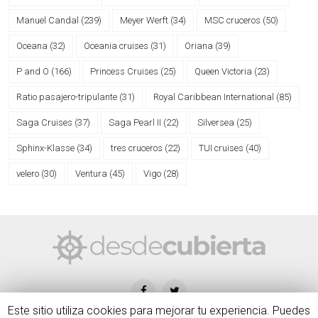
Manuel Candal
(239)
Meyer Werft
(34)
MSC cruceros
(50)
Oceana
(32)
Oceania cruises
(31)
Oriana
(39)
P and O
(166)
Princess Cruises
(25)
Queen Victoria
(23)
Ratio pasajero-tripulante
(31)
Royal Caribbean International
(85)
Saga Cruises
(37)
Saga Pearl II
(22)
Silversea
(25)
Sphinx-Klasse
(34)
tres cruceros
(22)
TUI cruises
(40)
velero
(30)
Ventura
(45)
Vigo
(28)
Este sitio utiliza cookies para mejorar tu experiencia. Puedes