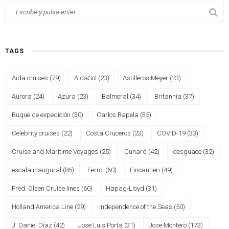
TAGS
Aida cruises
(79)
AidaSol
(23)
Astilleros Meyer
(23)
Aurora
(24)
Azura
(23)
Balmoral
(34)
Britannia
(37)
Buque de expedición
(30)
Carlos Rapela
(35)
Celebrity cruises
(22)
Costa Cruceros
(23)
COVID-19
(33)
Cruise and Maritime Voyages
(25)
Cunard
(42)
desguace
(32)
escala inaugural
(85)
Ferrol
(60)
Fincantieri
(49)
Fred. Olsen Cruise lines
(60)
Hapag-Lloyd
(31)
Holland America Line
(29)
Independence of the Seas
(50)
J. Daniel Díaz
(42)
Jose Luis Porta
(31)
Jose Montero
(173)