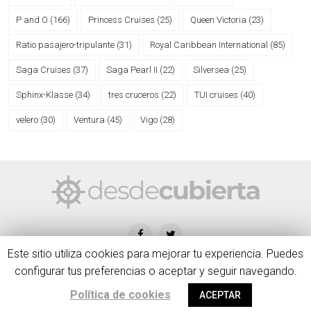
P and O
(166)
Princess Cruises
(25)
Queen Victoria
(23)
Ratio pasajero-tripulante
(31)
Royal Caribbean International
(85)
Saga Cruises
(37)
Saga Pearl II
(22)
Silversea
(25)
Sphinx-Klasse
(34)
tres cruceros
(22)
TUI cruises
(40)
velero
(30)
Ventura
(45)
Vigo
(28)
Este sitio utiliza cookies para mejorar tu experiencia. Puedes
configurar tus preferencias o aceptar y seguir navegando.
desdecubierta.com © 2020 | Blog creado y administrado por Diego
Política de cookies
ACEPTAR
Veiga