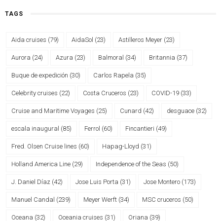
TAGS
Aida cruises
(79)
AidaSol
(23)
Astilleros Meyer
(23)
Aurora
(24)
Azura
(23)
Balmoral
(34)
Britannia
(37)
Buque de expedición
(30)
Carlos Rapela
(35)
Celebrity cruises
(22)
Costa Cruceros
(23)
COVID-19
(33)
Cruise and Maritime Voyages
(25)
Cunard
(42)
desguace
(32)
escala inaugural
(85)
Ferrol
(60)
Fincantieri
(49)
Fred. Olsen Cruise lines
(60)
Hapag-Lloyd
(31)
Holland America Line
(29)
Independence of the Seas
(50)
J. Daniel Díaz
(42)
Jose Luis Porta
(31)
Jose Montero
(173)
Manuel Candal
(239)
Meyer Werft
(34)
MSC cruceros
(50)
Oceana
(32)
Oceania cruises
(31)
Oriana
(39)