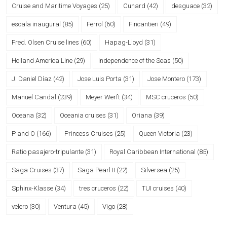
Cruise and Maritime Voyages
(25)
Cunard
(42)
desguace
(32)
escala inaugural
(85)
Ferrol
(60)
Fincantieri
(49)
Fred. Olsen Cruise lines
(60)
Hapag-Lloyd
(31)
Holland America Line
(29)
Independence of the Seas
(50)
J. Daniel Díaz
(42)
Jose Luis Porta
(31)
Jose Montero
(173)
Manuel Candal
(239)
Meyer Werft
(34)
MSC cruceros
(50)
Oceana
(32)
Oceania cruises
(31)
Oriana
(39)
P and O
(166)
Princess Cruises
(25)
Queen Victoria
(23)
Ratio pasajero-tripulante
(31)
Royal Caribbean International
(85)
Saga Cruises
(37)
Saga Pearl II
(22)
Silversea
(25)
Sphinx-Klasse
(34)
tres cruceros
(22)
TUI cruises
(40)
velero
(30)
Ventura
(45)
Vigo
(28)