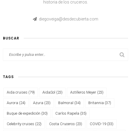
historia de los cruceros.
diegoveiga@desdecubierta.com
BUSCAR
TAGS
Aida cruises
(79)
AidaSol
(23)
Astilleros Meyer
(23)
Aurora
(24)
Azura
(23)
Balmoral
(34)
Britannia
(37)
Buque de expedición
(30)
Carlos Rapela
(35)
Celebrity cruises
(22)
Costa Cruceros
(23)
COVID-19
(33)