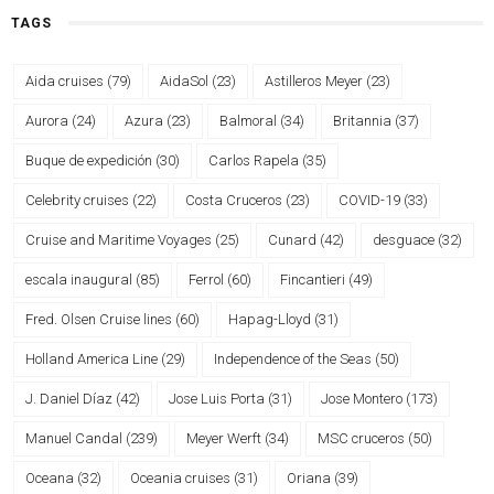
TAGS
Aida cruises
(79)
AidaSol
(23)
Astilleros Meyer
(23)
Aurora
(24)
Azura
(23)
Balmoral
(34)
Britannia
(37)
Buque de expedición
(30)
Carlos Rapela
(35)
Celebrity cruises
(22)
Costa Cruceros
(23)
COVID-19
(33)
Cruise and Maritime Voyages
(25)
Cunard
(42)
desguace
(32)
escala inaugural
(85)
Ferrol
(60)
Fincantieri
(49)
Fred. Olsen Cruise lines
(60)
Hapag-Lloyd
(31)
Holland America Line
(29)
Independence of the Seas
(50)
J. Daniel Díaz
(42)
Jose Luis Porta
(31)
Jose Montero
(173)
Manuel Candal
(239)
Meyer Werft
(34)
MSC cruceros
(50)
Oceana
(32)
Oceania cruises
(31)
Oriana
(39)