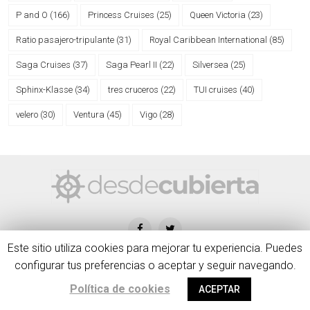
P and O
(166)
Princess Cruises
(25)
Queen Victoria
(23)
Ratio pasajero-tripulante
(31)
Royal Caribbean International
(85)
Saga Cruises
(37)
Saga Pearl II
(22)
Silversea
(25)
Sphinx-Klasse
(34)
tres cruceros
(22)
TUI cruises
(40)
velero
(30)
Ventura
(45)
Vigo
(28)
Este sitio utiliza cookies para mejorar tu experiencia. Puedes
configurar tus preferencias o aceptar y seguir navegando.
desdecubierta.com © 2020 | Blog creado y administrado por Diego
Política de cookies
ACEPTAR
Veiga