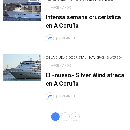
HACE 4 AÑOS
Intensa semana crucerística
en A Coruña
¡COMPARTE!
EN LA CIUDAD DE CRISTAL
NAVIERAS
SILVERSEA
HACE 4 AÑOS
El «nuevo» Silver Wind atraca
en A Coruña
¡COMPARTE!
1
2