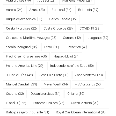
Aida cruises
(79)
AidaSol
(23)
Astilleros Meyer
(23)
Aurora
(24)
Azura
(23)
Balmoral
(34)
Britannia
(37)
Buque de expedición
(30)
Carlos Rapela
(35)
Celebrity cruises
(22)
Costa Cruceros
(23)
COVID-19
(33)
Cruise and Maritime Voyages
(25)
Cunard
(42)
desguace
(32)
escala inaugural
(85)
Ferrol
(60)
Fincantieri
(49)
Fred. Olsen Cruise lines
(60)
Hapag-Lloyd
(31)
Holland America Line
(29)
Independence of the Seas
(50)
J. Daniel Díaz
(42)
Jose Luis Porta
(31)
Jose Montero
(173)
Manuel Candal
(239)
Meyer Werft
(34)
MSC cruceros
(50)
Oceana
(32)
Oceania cruises
(31)
Oriana
(39)
P and O
(166)
Princess Cruises
(25)
Queen Victoria
(23)
Ratio pasajero-tripulante
(31)
Royal Caribbean International
(85)