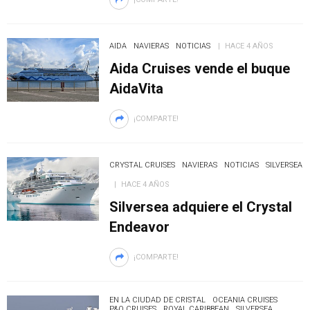
AIDA
NAVIERAS
NOTICIAS
HACE 4 AÑOS
Aida Cruises vende el buque
AidaVita
¡COMPARTE!
CRYSTAL CRUISES
NAVIERAS
NOTICIAS
SILVERSEA
HACE 4 AÑOS
Silversea adquiere el Crystal
Endeavor
¡COMPARTE!
EN LA CIUDAD DE CRISTAL
OCEANIA CRUISES
P&O CRUISES
ROYAL CARIBBEAN
SILVERSEA